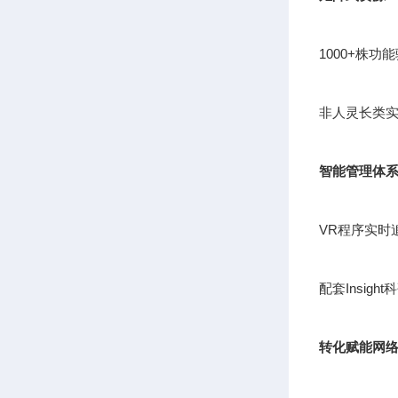
1000+株
非人灵长类实
智能管理体
VR程序实时
配套Insig
转化赋能网