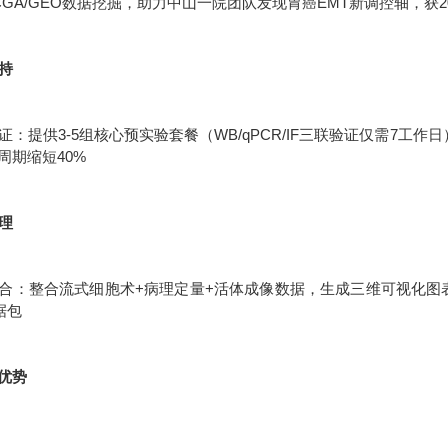
CGA/GEO数据挖掘，助力中山一院团队发现胃癌EMT新调控轴，获2
支持
：提供3-5组核心预实验套餐（WB/qPCR/IF三联验证仅需7工作
周期缩短40%
处理
合：整合流式细胞术+病理定量+活体成像数据，生成三维可视化图表统
据包
优势