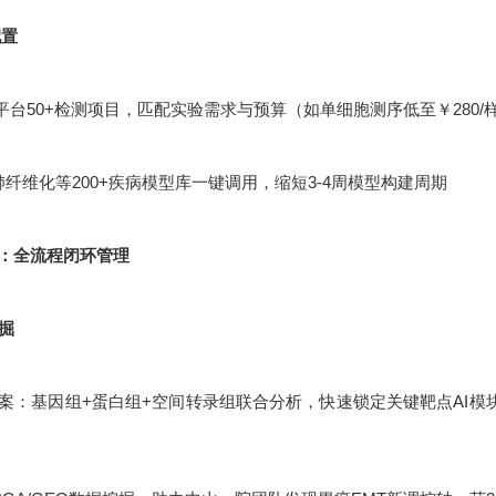
配置
平台50+检测项目，匹配实验需求与预算（如单细胞测序低至￥280/
肺纤维化等200+疾病模型库一键调用，缩短3-4周模型构建周期
：全流程闭环管理
挖掘
：基因组+蛋白组+空间转录组联合分析，快速锁定关键靶点AI模块化设计：