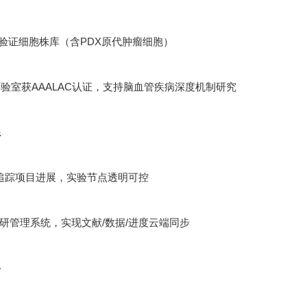
功能验证细胞株库（含PDX原代肿瘤细胞）
验室获AAALAC认证，支持脑血管疾病深度机制研究
系
追踪项目进展，实验节点透明可控
ht科研管理系统，实现文献/数据/进度云端同步
络