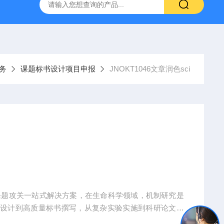
人源肿瘤组织异种移植（PDX）小鼠模型
流式实验外包
务
课题标书设计项目申报
JNOKT1046文章润色sci
课题攻关一站式解决方案，在生命科学领域，机制研究是
题设计到高质量标书撰写，从复杂实验实施到科研论文转
术实现困难、成果转化乏力。吉奥蓝图（JENNIO-LA