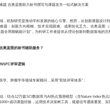
难题 吉奥蓝图助力标书撰写与课题攻关一站式解决方案
域，机制研究是推动学科发展的核心引擎。然而，从创新课题设计
难题：创新方向模糊、技术实现困难、成果转化乏力。吉奥蓝图（JE
课题全周期赋能计划"，为科研工作者提供从理论创新到数据落地的完
吉奥蓝图的标书辅助服务？
/NSFC评审逻辑
医学、肿瘤学等领域专家顾问，采用"双轨评审体系"：
：结合12万篇SCI数据库与AI热点预测模型（含Nature Inde
1000+成功课题经验，运用技术决策树工具，规避信号通路重复、