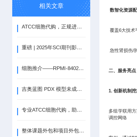
相关文章
数智化资源
ATCC细胞代购，正规进口售后无忧
覆盖6大技术
重磅 | 2025年SCI期刊影响因子正式公布
急性肾损伤/
细胞推介——RPMI-8402人急性T淋巴细胞白血病细胞
二、服务亮点
吉奥蓝图 PDX 模型未成瘤即免单
1. 创新机制
专业ATCC细胞代购，助力科研无忧
多组学联用方案
调控网络
整体课题外包和项目外包-为什么越来越多的企业选择实验外包?