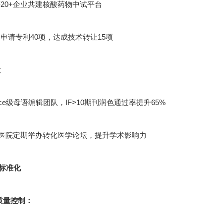
20+企业共建核酸药物中试平台
申请专利40项，达成技术转让15项
设
cience级母语编辑团队，IF>10期刊润色通过率提升65%
甲医院定期举办转化医学论坛，提升学术影响力
标准化
节质量控制：