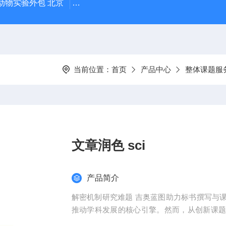
动物实验外包 北京
人源肿瘤细胞异种移植（CDX）小鼠模型
当前位置：
首页
产品中心
整体课题服
文章润色 sci
产品简介
解密机制研究难题 吉奥蓝图助力标书撰写与
推动学科发展的核心引擎。然而，从创新课
化，研究者常面临三大难题：创新方向模糊、技