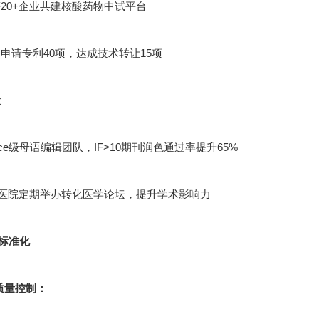
20+企业共建核酸药物中试平台
申请专利40项，达成技术转让15项
设
cience级母语编辑团队，IF>10期刊润色通过率提升65%
甲医院定期举办转化医学论坛，提升学术影响力
标准化
节质量控制：