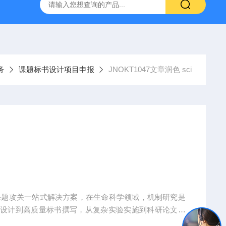
人源肿瘤组织异种移植（PDX）小鼠模型
流式实验外包
务
课题标书设计项目申报
JNOKT1047文章润色 sci
课题攻关一站式解决方案，在生命科学领域，机制研究是
题设计到高质量标书撰写，从复杂实验实施到科研论文转
术实现困难、成果转化乏力。吉奥蓝图（JENNIO-LA