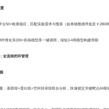
配置
平台50+检测项目，匹配实验需求与预算（如单细胞测序低至￥280/
肺纤维化等200+疾病模型库一键调用，缩短3-4周模型构建周期
：全流程闭环管理
挖掘
：基因组+蛋白组+空间转录组联合分析，快速锁定关键靶点AI模块化设计：