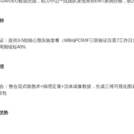
CGA/GEO数据挖掘，助力中山一院团队发现胃癌EMT新调控轴，获2
支持
：提供3-5组核心预实验套餐（WB/qPCR/IF三联验证仅需7工作
周期缩短40%
处理
合：整合流式细胞术+病理定量+活体成像数据，生成三维可视化图表统
据包
优势