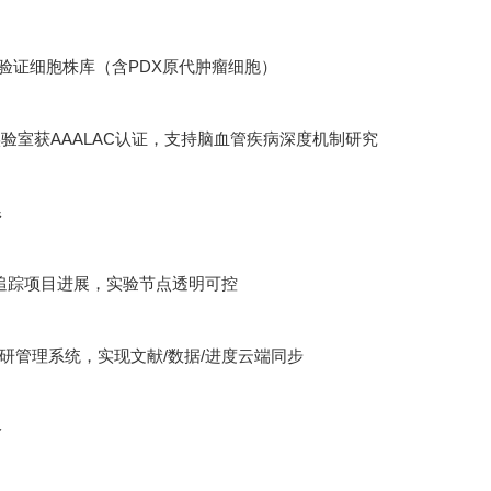
功能验证细胞株库（含PDX原代肿瘤细胞）
验室获AAALAC认证，支持脑血管疾病深度机制研究
系
追踪项目进展，实验节点透明可控
ht科研管理系统，实现文献/数据/进度云端同步
络