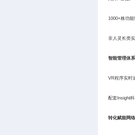
1000+株
非人灵长类实
智能管理体
VR程序实时
配套Insig
转化赋能网