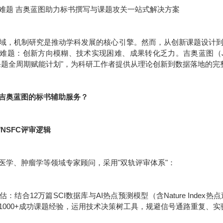
难题 吉奥蓝图助力标书撰写与课题攻关一站式解决方案
域，机制研究是推动学科发展的核心引擎。然而，从创新课题设计
难题：创新方向模糊、技术实现困难、成果转化乏力。吉奥蓝图（JE
课题全周期赋能计划"，为科研工作者提供从理论创新到数据落地的完
吉奥蓝图的标书辅助服务？
/NSFC评审逻辑
医学、肿瘤学等领域专家顾问，采用"双轨评审体系"：
：结合12万篇SCI数据库与AI热点预测模型（含Nature Inde
1000+成功课题经验，运用技术决策树工具，规避信号通路重复、