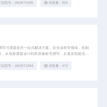
链式科研平台与十年深耕经验，推出"机制研究课题全周期赋能
产品型号：JNOKT1095
浏览量：505
到数据落地的完整解决方案。
撰写与课题攻关一站式解决方案，在生命科学领域，机制
而，从创新课题设计到高质量标书撰写，从复杂实验实施
难题：创新方向模糊、技术实现困难、成果转化乏力。吉
链式科研平台与十年深耕经验，推出"机制研究课题全周期赋能
产品型号：JNOKT1094
浏览量：474
到数据落地的完整解决方案。