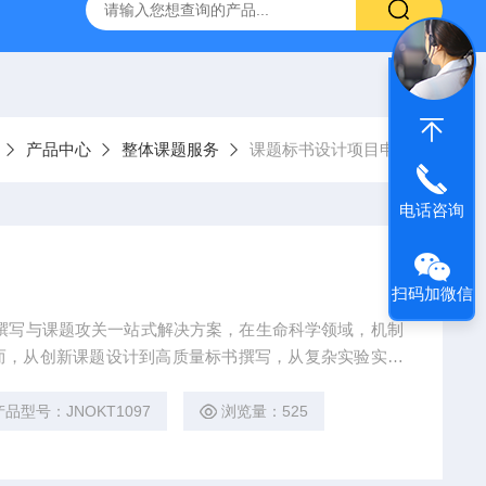
人源肿瘤组织异种移植（PDX）小鼠模型
流式实验外包
产品中心
整体课题服务
课题标书设计项目申报
电话咨询
扫码加微信
撰写与课题攻关一站式解决方案，在生命科学领域，机制
而，从创新课题设计到高质量标书撰写，从复杂实验实施
难题：创新方向模糊、技术实现困难、成果转化乏力。吉
链式科研平台与十年深耕经验，推出"机制研究课题全周期赋能
产品型号：JNOKT1097
浏览量：525
到数据落地的完整解决方案。