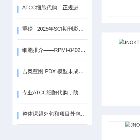
ATCC细胞代购，正规进口售后无忧
重磅 | 2025年SCI期刊影响因子正式公布
细胞推介——RPMI-8402人急性T淋巴细胞白血病细胞
吉奥蓝图 PDX 模型未成瘤即免单
专业ATCC细胞代购，助力科研无忧
整体课题外包和项目外包-为什么越来越多的企业选择实验外包?