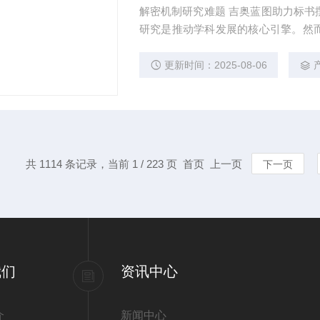
解密机制研究难题 吉奥蓝图助力标书
研究是推动学科发展的核心引擎。然
到科研论文转化，研究者常面临三大
奥蓝图（JENNIO-LAB）依托全
更新时间：2025-08-06
计划"，为科研工作者提供从理论创新
共 1114 条记录，当前 1 / 223 页 首页 上一页
下一页
我们
资讯中心
介
新闻中心