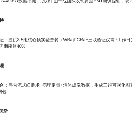
CGA/GEO数据挖掘，助力中山一院团队发现胃癌EMT新调控轴，获2
支持
：提供3-5组核心预实验套餐（WB/qPCR/IF三联验证仅需7工作
周期缩短40%
处理
合：整合流式细胞术+病理定量+活体成像数据，生成三维可视化图表统
据包
优势