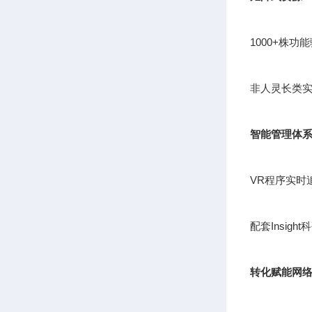
1000+株
非人灵长类实
智能管理体
VR程序实时
配套Insig
转化赋能网