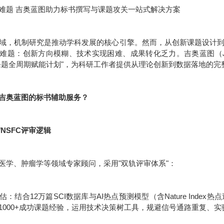
难题 吉奥蓝图助力标书撰写与课题攻关一站式解决方案
域，机制研究是推动学科发展的核心引擎。然而，从创新课题设计
难题：创新方向模糊、技术实现困难、成果转化乏力。吉奥蓝图（JE
课题全周期赋能计划"，为科研工作者提供从理论创新到数据落地的完
吉奥蓝图的标书辅助服务？
/NSFC评审逻辑
医学、肿瘤学等领域专家顾问，采用"双轨评审体系"：
：结合12万篇SCI数据库与AI热点预测模型（含Nature Inde
1000+成功课题经验，运用技术决策树工具，规避信号通路重复、