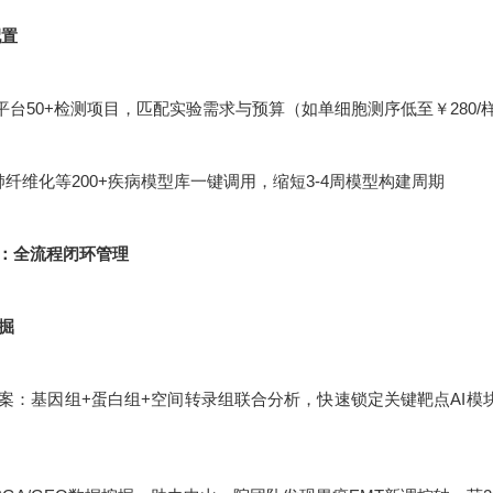
配置
平台50+检测项目，匹配实验需求与预算（如单细胞测序低至￥280/
肺纤维化等200+疾病模型库一键调用，缩短3-4周模型构建周期
：全流程闭环管理
挖掘
：基因组+蛋白组+空间转录组联合分析，快速锁定关键靶点AI模块化设计：