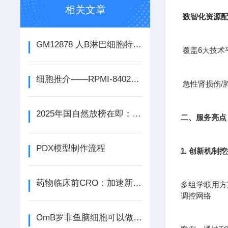
相关文章
数智化资源
GM12878 人B淋巴细胞特点和应用 冻存条件 培养条件
覆盖6大技术
细胞推介——RPMI-8402人急性T淋巴细胞白血病细胞
急性肾损伤/
2025年国自然放榜在即：关键信息速览
二、服务亮点
PDX模型制作流程
1. 创新机制
药物临床前CRO：加速新药研发的关键力量
多组学联用方案
调控网络
OmB罗非鱼脑细胞可以做哪些研究应用呢？