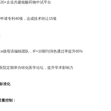
20+企业共建核酸药物中试平台
申请专利40项，达成技术转让15项
设
cience级母语编辑团队，IF>10期刊润色通过率提升65%
甲医院定期举办转化医学论坛，提升学术影响力
标准化
节质量控制：