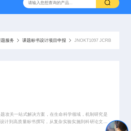
人源肿瘤组织异种移植（PDX）小鼠模型
流式实验外包
课题服务
课题标书设计项目申报
JNOKT1097 JCRB
课题攻关一站式解决方案，在生命科学领域，机制研究是
题设计到高质量标书撰写，从复杂实验实施到科研论文转
术实现困难、成果转化乏力。吉奥蓝图（JENNIO-LA