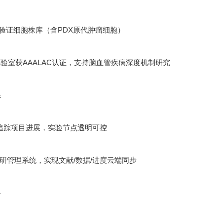
功能验证细胞株库（含PDX原代肿瘤细胞）
验室获AAALAC认证，支持脑血管疾病深度机制研究
系
追踪项目进展，实验节点透明可控
ht科研管理系统，实现文献/数据/进度云端同步
络