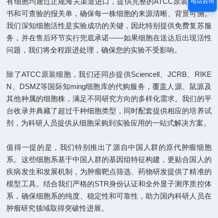
有细胞均通过正规海关渠道进口，提供完整的ATCC原装COA证
电话咨询
书和可查验的报关单，确保每一株细胞的来源清晰、背景可溯。
我们深知细胞活性是实验成功的关键，因此特别提供免费复苏服
务，并在售后环节实行兜底承诺——如果细胞在送达后出现活性
问题，我们将全程跟进处理，确保您的实验不受影响。
除了ATCC原装细胞，我们还同步提供Sciencell、JCRB、RIKE
N、DSMZ等国际知ming细胞库的代购服务，覆盖人源、鼠源及
其他种属的细胞株，满足不同研究方向的多样化需求。我们的平
台收录并典藏了超过千种细胞类型，同时配套提供相应的培养试
剂，为科研人员提供从细胞采购到实验应用的一站式解决方案。
值得一提的是，我们特别推出了源自中国人群的原代肿瘤细胞
系。这些细胞系基于中国人群的基因组特征构建，更贴合国人的
疾病发生和发展机制，为肿瘤靶点筛选、药物研发提供了精准的
模型工具。结合我们严格的STR身份认证和全外显子测序质控体
系，确保细胞系的纯度、稳定性和可靠性，助力国内科研人员在
肿瘤研究领域取得突破性进展。