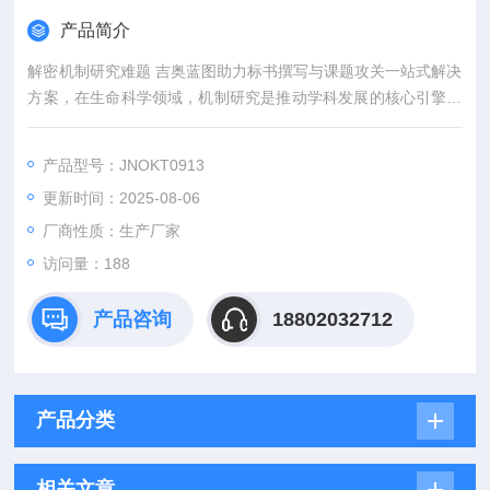
产品简介
解密机制研究难题 吉奥蓝图助力标书撰写与课题攻关一站式解决
方案，在生命科学领域，机制研究是推动学科发展的核心引擎。
然而，从创新课题设计到高质量标书撰写，从复杂实验实施到科
研论文转化，研究者常面临三大难题：创新方向模糊、技术实现
产品型号：JNOKT0913
困难、成果转化乏力。吉奥蓝图（JENNIO-LAB）依托全链式科
更新时间：2025-08-06
研平台与十年深耕经验，推出"机制研究课题全周期赋能计划"，
为科研工作者提供从理论创新到数据落地的完整解决方案。
厂商性质：生产厂家
访问量：188
产品咨询
18802032712
产品分类
相关文章