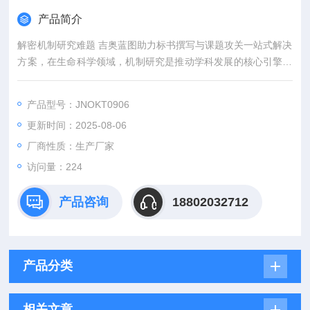
产品简介
解密机制研究难题 吉奥蓝图助力标书撰写与课题攻关一站式解决
方案，在生命科学领域，机制研究是推动学科发展的核心引擎。
然而，从创新课题设计到高质量标书撰写，从复杂实验实施到科
研论文转化，研究者常面临三大难题：创新方向模糊、技术实现
产品型号：JNOKT0906
困难、成果转化乏力。吉奥蓝图（JENNIO-LAB）依托全链式科
更新时间：2025-08-06
研平台与十年深耕经验，推出"机制研究课题全周期赋能计划"，
为科研工作者提供从理论创新到数据落地的完整解决方案。
厂商性质：生产厂家
访问量：224
产品咨询
18802032712
产品分类
相关文章