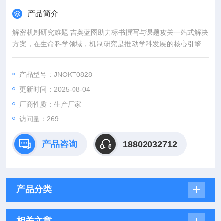
产品简介
解密机制研究难题 吉奥蓝图助力标书撰写与课题攻关一站式解决
方案，在生命科学领域，机制研究是推动学科发展的核心引擎。
然而，从创新课题设计到高质量标书撰写，从复杂实验实施到科
研论文转化，研究者常面临三大难题：创新方向模糊、技术实现
产品型号：JNOKT0828
困难、成果转化乏力。吉奥蓝图（JENNIO-LAB）依托全链式科
更新时间：2025-08-04
研平台与十年深耕经验，推出"机制研究课题全周期赋能计划"，
为科研工作者提供从理论创新到数据落地的完整解决方案。
厂商性质：生产厂家
访问量：269
产品咨询
18802032712
产品分类
相关文章