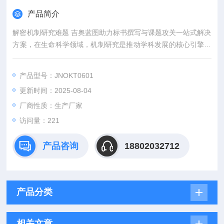
产品简介
解密机制研究难题 吉奥蓝图助力标书撰写与课题攻关一站式解决
方案，在生命科学领域，机制研究是推动学科发展的核心引擎。
然而，从创新课题设计到高质量标书撰写，从复杂实验实施到科
研论文转化，研究者常面临三大难题：创新方向模糊、技术实现
产品型号：JNOKT0601
困难、成果转化乏力。吉奥蓝图（JENNIO-LAB）依托全链式科
更新时间：2025-08-04
研平台与十年深耕经验，推出"机制研究课题全周期赋能计划"，
为科研工作者提供从理论创新到数据落地的完整解决方案。
厂商性质：生产厂家
访问量：221
产品咨询
18802032712
产品分类
相关文章