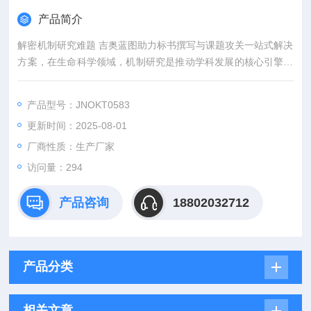
产品简介
解密机制研究难题 吉奥蓝图助力标书撰写与课题攻关一站式解决
方案，在生命科学领域，机制研究是推动学科发展的核心引擎。
然而，从创新课题设计到高质量标书撰写，从复杂实验实施到科
研论文转化，研究者常面临三大难题：创新方向模糊、技术实现
产品型号：JNOKT0583
困难、成果转化乏力。吉奥蓝图（JENNIO-LAB）依托全链式科
更新时间：2025-08-01
研平台与十年深耕经验，推出"机制研究课题全周期赋能计划"，
为科研工作者提供从理论创新到数据落地的完整解决方案。
厂商性质：生产厂家
访问量：294
产品咨询
18802032712
产品分类
相关文章