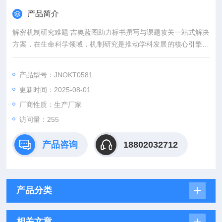
产品简介
解密机制研究难题 吉奥蓝图助力标书撰写与课题攻关一站式解决
方案，在生命科学领域，机制研究是推动学科发展的核心引擎。
然而，从创新课题设计到高质量标书撰写，从复杂实验实施到科
研论文转化，研究者常面临三大难题：创新方向模糊、技术实现
产品型号：JNOKT0581
困难、成果转化乏力。吉奥蓝图（JENNIO-LAB）依托全链式科
更新时间：2025-08-01
研平台与十年深耕经验，推出"机制研究课题全周期赋能计划"，
为科研工作者提供从理论创新到数据落地的完整解决方案。
厂商性质：生产厂家
访问量：255
产品咨询
18802032712
产品分类
相关文章