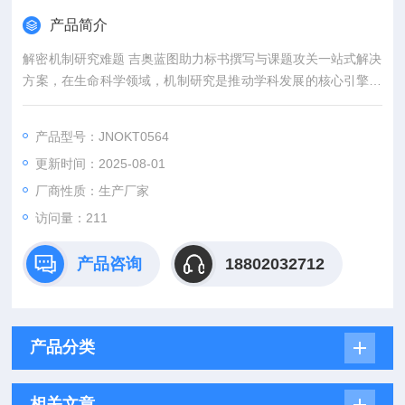
产品简介
解密机制研究难题 吉奥蓝图助力标书撰写与课题攻关一站式解决
方案，在生命科学领域，机制研究是推动学科发展的核心引擎。
然而，从创新课题设计到高质量标书撰写，从复杂实验实施到科
研论文转化，研究者常面临三大难题：创新方向模糊、技术实现
产品型号：JNOKT0564
困难、成果转化乏力。吉奥蓝图（JENNIO-LAB）依托全链式科
更新时间：2025-08-01
研平台与十年深耕经验，推出"机制研究课题全周期赋能计划"，
为科研工作者提供从理论创新到数据落地的完整解决方案。
厂商性质：生产厂家
访问量：211
产品咨询
18802032712
产品分类
相关文章