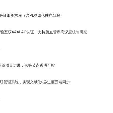
功能验证细胞株库（含PDX原代肿瘤细胞）
验室获AAALAC认证，支持脑血管疾病深度机制研究
系
追踪项目进展，实验节点透明可控
ht科研管理系统，实现文献/数据/进度云端同步
络