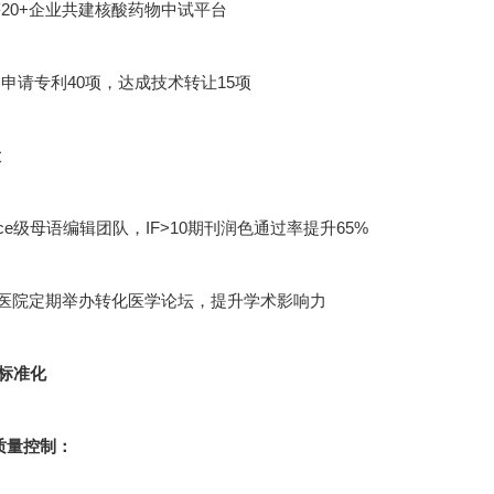
20+企业共建核酸药物中试平台
申请专利40项，达成技术转让15项
设
cience级母语编辑团队，IF>10期刊润色通过率提升65%
甲医院定期举办转化医学论坛，提升学术影响力
标准化
节质量控制：