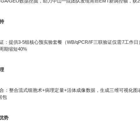
CGA/GEO数据挖掘，助力中山一院团队发现胃癌EMT新调控轴，获2
支持
：提供3-5组核心预实验套餐（WB/qPCR/IF三联验证仅需7工作
周期缩短40%
处理
合：整合流式细胞术+病理定量+活体成像数据，生成三维可视化图表统
据包
优势