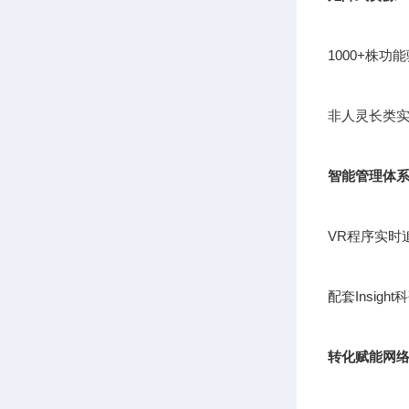
1000+株
非人灵长类实
智能管理体
VR程序实时
配套Insig
转化赋能网