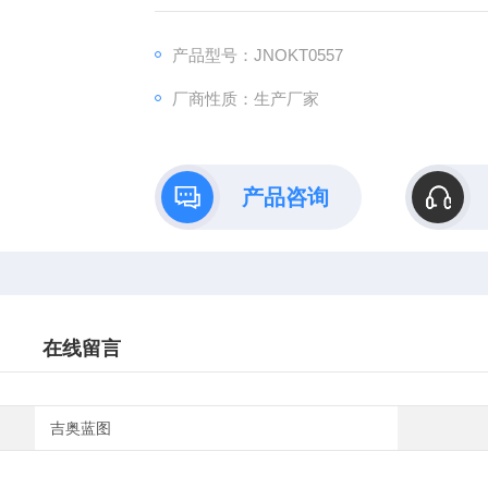
B）依托全链式科研平台与十年深耕经验，推
理论创新到数据落地的完整解决方案。
产品型号：JNOKT0557
厂商性质：生产厂家
产品咨询
在线留言
吉奥蓝图