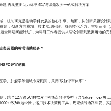
难题 吉奥蓝图助力标书撰写与课题攻关一站式解决方案
域，机制研究是推动学科发展的核心引擎。然而，从创新课题设计
难题：创新方向模糊、技术实现困难、成果转化乏力。吉奥蓝图（JE
课题全周期赋能计划"，为科研工作者提供从理论创新到数据落地的完
吉奥蓝图的标书辅助服务？
/NSFC评审逻辑
医学、肿瘤学等领域专家顾问，采用"双轨评审体系"：
：结合12万篇SCI数据库与AI热点预测模型（含Nature Inde
1000+成功课题经验，运用技术决策树工具，规避信号通路重复、