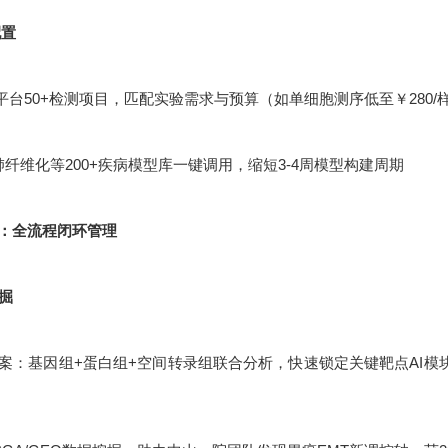
配置
平台50+检测项目，匹配实验需求与预算（如单细胞测序低至￥280/
肺纤维化等200+疾病模型库一键调用，缩短3-4周模型构建周期
：全流程闭环管理
挖掘
：基因组+蛋白组+空间转录组联合分析，快速锁定关键靶点AI模块化设计：