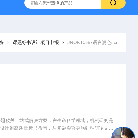
人源肿瘤组织异种移植（PDX）小鼠模型
流式实验外包
务
课题标书设计项目申报
JNOKT0557语言润色sci
课题攻关一站式解决方案，在生命科学领域，机制研究是
题设计到高质量标书撰写，从复杂实验实施到科研论文转
术实现困难、成果转化乏力。吉奥蓝图（JENNIO-LA