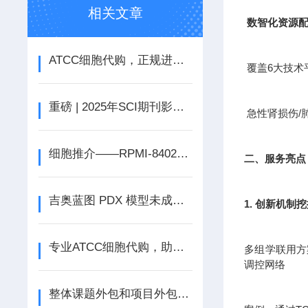
相关文章
数智化资源
ATCC细胞代购，正规进口售后无忧
覆盖6大技术
重磅 | 2025年SCI期刊影响因子正式公布
急性肾损伤/
细胞推介——RPMI-8402人急性T淋巴细胞白血病细胞
二、服务亮点
吉奥蓝图 PDX 模型未成瘤即免单
1. 创新机制
专业ATCC细胞代购，助力科研无忧
多组学联用方案
调控网络
整体课题外包和项目外包-为什么越来越多的企业选择实验外包?