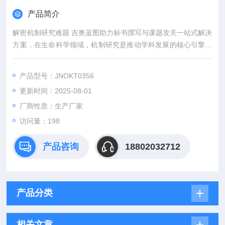
产品简介
解密机制研究难题 吉奥蓝图助力标书撰写与课题攻关一站式解决
方案，在生命科学领域，机制研究是推动学科发展的核心引擎。
然而，从创新课题设计到高质量标书撰写，从复杂实验实施到科
研论文转化，研究者常面临三大难题：创新方向模糊、技术实现
产品型号：JNOKT0356
困难、成果转化乏力。吉奥蓝图（JENNIO-LAB）依托全链式科
更新时间：2025-08-01
研平台与十年深耕经验，推出"机制研究课题全周期赋能计划"，
为科研工作者提供从理论创新到数据落地的完整解决方案。
厂商性质：生产厂家
访问量：198
产品咨询
18802032712
产品分类
相关文章