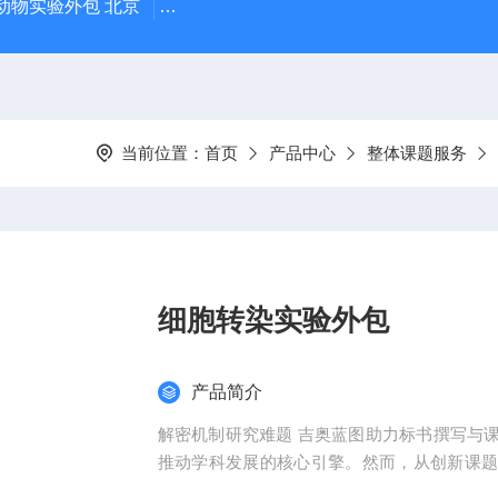
动物实验外包 北京
人源肿瘤细胞异种移植（CDX）小鼠模型
当前位置：
首页
产品中心
整体课题服务
细胞转染实验外包
产品简介
解密机制研究难题 吉奥蓝图助力标书撰写与
推动学科发展的核心引擎。然而，从创新课
化，研究者常面临三大难题：创新方向模糊、技