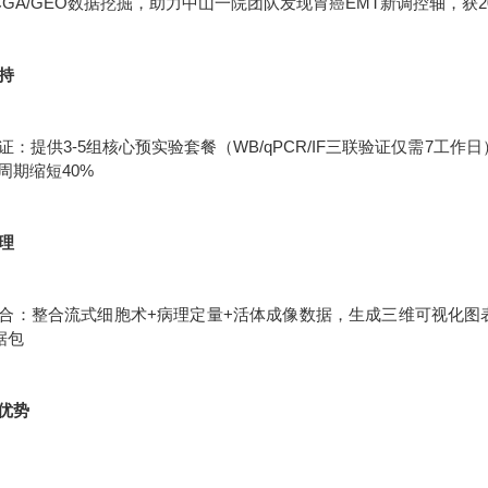
CGA/GEO数据挖掘，助力中山一院团队发现胃癌EMT新调控轴，获2
支持
：提供3-5组核心预实验套餐（WB/qPCR/IF三联验证仅需7工作
周期缩短40%
处理
合：整合流式细胞术+病理定量+活体成像数据，生成三维可视化图表统
据包
优势