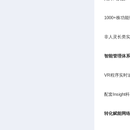
1000+株
非人灵长类实
智能管理体
VR程序实时
配套Insig
转化赋能网