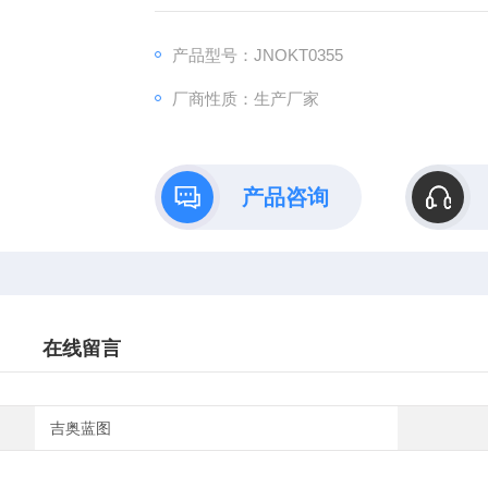
B）依托全链式科研平台与十年深耕经验，推
理论创新到数据落地的完整解决方案。
产品型号：JNOKT0355
厂商性质：生产厂家
产品咨询
在线留言
吉奥蓝图