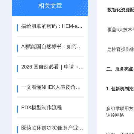
相关文章
数智化资源
描绘肌肤的密码：HEM-a人正常黑色素细胞探秘
覆盖6大技术
AI赋能国自然标书：如何借助AI这个王炸提升中标率！
急性肾损伤/
2026 国自然必看｜申请 + 结题关键信息速览（含时间日历 + AI 新规）
二、服务亮点
一文看懂NHEK人表皮角质形成细胞的基本特性
1. 创新机制
PDX模型制作流程
多组学联用方案
调控网络
医药临床前CRO服务产业是新兴的产业