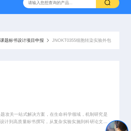
人源肿瘤组织异种移植（PDX）小鼠模型
流式实验外包
课题标书设计项目申报
JNOKT0355细胞转染实验外包
课题攻关一站式解决方案，在生命科学领域，机制研究是
题设计到高质量标书撰写，从复杂实验实施到科研论文转
术实现困难、成果转化乏力。吉奥蓝图（JENNIO-LA