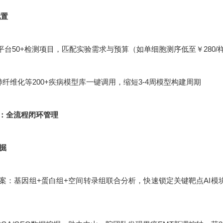
配置
平台50+检测项目，匹配实验需求与预算（如单细胞测序低至￥280/
肺纤维化等200+疾病模型库一键调用，缩短3-4周模型构建周期
：全流程闭环管理
挖掘
：基因组+蛋白组+空间转录组联合分析，快速锁定关键靶点AI模块化设计：