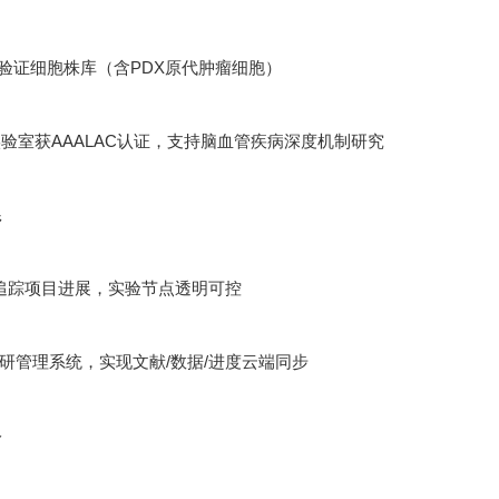
功能验证细胞株库（含PDX原代肿瘤细胞）
验室获AAALAC认证，支持脑血管疾病深度机制研究
系
追踪项目进展，实验节点透明可控
ht科研管理系统，实现文献/数据/进度云端同步
络