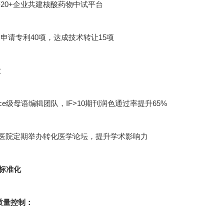
20+企业共建核酸药物中试平台
申请专利40项，达成技术转让15项
设
cience级母语编辑团队，IF>10期刊润色通过率提升65%
甲医院定期举办转化医学论坛，提升学术影响力
标准化
节质量控制：