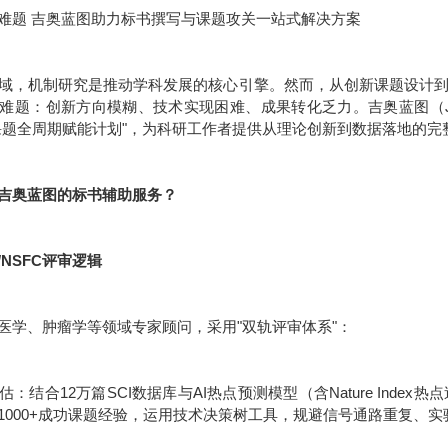
难题 吉奥蓝图助力标书撰写与课题攻关一站式解决方案
域，机制研究是推动学科发展的核心引擎。然而，从创新课题设计
难题：创新方向模糊、技术实现困难、成果转化乏力。吉奥蓝图（JE
课题全周期赋能计划"，为科研工作者提供从理论创新到数据落地的完
吉奥蓝图的标书辅助服务？
/NSFC评审逻辑
医学、肿瘤学等领域专家顾问，采用"双轨评审体系"：
：结合12万篇SCI数据库与AI热点预测模型（含Nature Inde
1000+成功课题经验，运用技术决策树工具，规避信号通路重复、