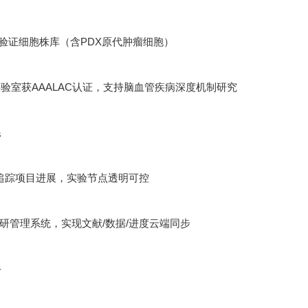
功能验证细胞株库（含PDX原代肿瘤细胞）
验室获AAALAC认证，支持脑血管疾病深度机制研究
系
追踪项目进展，实验节点透明可控
ht科研管理系统，实现文献/数据/进度云端同步
络