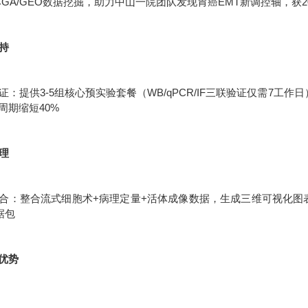
CGA/GEO数据挖掘，助力中山一院团队发现胃癌EMT新调控轴，获2
支持
：提供3-5组核心预实验套餐（WB/qPCR/IF三联验证仅需7工作
周期缩短40%
处理
合：整合流式细胞术+病理定量+活体成像数据，生成三维可视化图表统
据包
优势