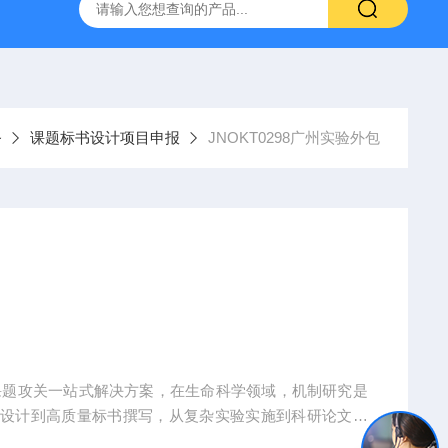
人源肿瘤组织异种移植（PDX）小鼠模型
流式实验外包
务
课题标书设计项目申报
JNOKT0298广州实验外包
课题攻关一站式解决方案，在生命科学领域，机制研究是
题设计到高质量标书撰写，从复杂实验实施到科研论文转
术实现困难、成果转化乏力。吉奥蓝图（JENNIO-LA