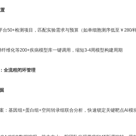
配置
平台50+检测项目，匹配实验需求与预算（如单细胞测序低至￥280/
肺纤维化等200+疾病模型库一键调用，缩短3-4周模型构建周期
：全流程闭环管理
挖掘
：基因组+蛋白组+空间转录组联合分析，快速锁定关键靶点AI模块化设计：