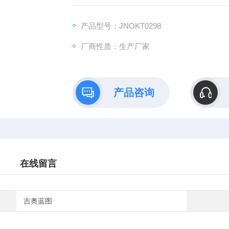
B）依托全链式科研平台与十年深耕经验，推
理论创新到数据落地的完整解决方案。
产品型号：JNOKT0298
厂商性质：生产厂家
产品咨询
在线留言
吉奥蓝图