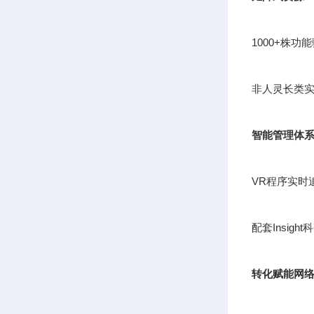
1000+株
非人灵长类实
智能管理体
VR程序实时
配套Insig
转化赋能网