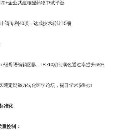
20+企业共建核酸药物中试平台
申请专利40项，达成技术转让15项
设
cience级母语编辑团队，IF>10期刊润色通过率提升65%
甲医院定期举办转化医学论坛，提升学术影响力
标准化
节质量控制：