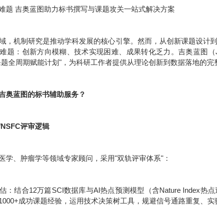
难题 吉奥蓝图助力标书撰写与课题攻关一站式解决方案
域，机制研究是推动学科发展的核心引擎。然而，从创新课题设计
难题：创新方向模糊、技术实现困难、成果转化乏力。吉奥蓝图（JE
课题全周期赋能计划"，为科研工作者提供从理论创新到数据落地的完
吉奥蓝图的标书辅助服务？
/NSFC评审逻辑
医学、肿瘤学等领域专家顾问，采用"双轨评审体系"：
：结合12万篇SCI数据库与AI热点预测模型（含Nature Inde
1000+成功课题经验，运用技术决策树工具，规避信号通路重复、