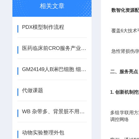
相关文章
数智化资源
PDX模型制作流程
覆盖6大技术
医药临床前CRO服务产业是新兴的产业
急性肾损伤/
GM24149人B淋巴细胞 细胞类型 组织来源 注意事项
二、服务亮点
代做课题
1. 创新机制
WB 杂带多、背景脏不用愁，吉奥蓝图来搞定
多组学联用方案
调控网络
动物实验整理外包