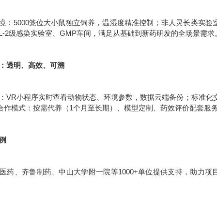
环境：5000笼位大小鼠独立饲养，温湿度精准控制；非人灵长类实验室
SL-2级感染实验室、GMP车间，满足从基础到新药研发的全场景需求
服务：透明、高效、可溯
：VR小程序实时查看动物状态、环境参数，数据云端备份；标准化交
合作模式：按需代养（1个月至长期）、模型定制、药效评价配套服
案例
医药、齐鲁制药、中山大学附一院等1000+单位提供支持，助力项目