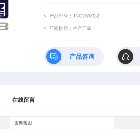
您是否因课题繁重而无暇顾及动物繁育管理？
是否担心实验动物的标准化饲养影响数据准确
产品型号：JNODY0032
或因特殊模型（如SPF级、基因编辑动物）的
厂商性质：生产厂家
选择代养服务，让我们解决一切后顾之忧，助
产品咨询
在线留言
吉奥蓝图