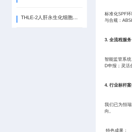
标准化SPF
THLE-2人肝永生化细胞：探索生命之河的永动轮
与合规：AB
3. 全流程
智能监管系统
D申报；灵活
4. 行业标杆
我们已为恒瑞
向。
特色成果：