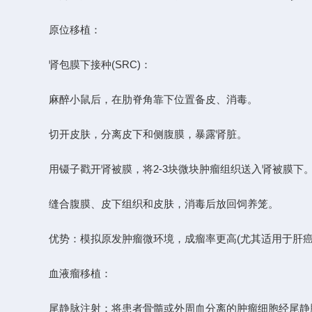
原位移植：
肾包膜下接种(SRC)：
麻醉小鼠后，在肋脊角靠下位置备皮、消毒。
切开皮肤，分离皮下和侧腹膜，暴露肾脏。
用镊子戳开肾被膜，将2-3块微块肿瘤组织送入肾被膜下
缝合腹膜、皮下组织和皮肤，消毒后放回饲养笼。
优势：模拟原发肿瘤微环境，成瘤率更高(尤其适用于肝癌
血液瘤移植：
尾静脉注射：将患者骨髓或外周血分离的肿瘤细胞经尾静