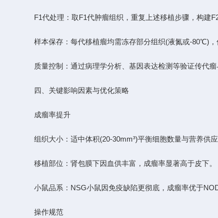
F1代处理：取F1代肿瘤组织，重复上述移植步骤，构建F
样本保存：每代移植瘤均需冻存部分组织(液氮或-80℃)，
质量控制：通过病理学分析、基因表达检测等验证传代瘤
四、关键影响因素与优化策略
成瘤率提升
组织大小：适中体积(20-30mm³)平衡细胞数量与营养供
移植部位：肾包膜下因血供丰富，成瘤率显著高于皮下。
小鼠品系：NSG小鼠因免疫缺陷更彻底，成瘤率优于NOD/
操作规范