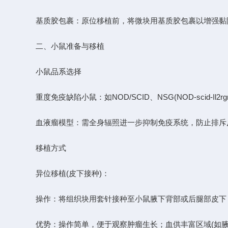
基质胶包裹：原位移植前，将微块用基质胶包裹以增强黏
二、小鼠准备与移植
小鼠品系选择
重度免疫缺陷小鼠：如NOD/SCID、NSG(NOD-scid-Il2rgnul
血液瘤模型：需全身辐照进一步抑制免疫系统，防止排斥
移植方式
异位移植(皮下接种)：
操作：将组织块用套针接种至小鼠腋下背部或后腿部皮下，
优势：操作简单，便于观察肿瘤生长；血供丰富区域(如腋