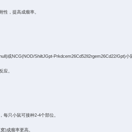
附性，提高成瘤率。
l)或NCG(NOD/ShiltJGpt-Prkdcem26Cd52Il2rgem26C
反应。
每只小鼠可接种2-4个部位。
窝)成瘤率更高。