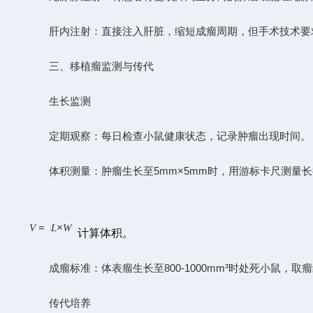
肝内注射：直接注入肝脏，缩短成瘤周期，但手术技术要
三、移植瘤监测与传代
生长监测
定期观察：每日检查小鼠健康状态，记录肿瘤出现时间。
体积测量：肿瘤生长至5mm×5mm时，用游标卡尺测量长径(
1
2
2
=
×
V
×
L
W
计算体积。
成瘤标准：体表瘤生长至800-1000mm³时处死小鼠，取
传代培养