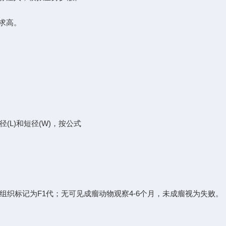
求高。
L)和短径(W)，按公式
瘤组织标记为F1代；无可见成瘤动物观察4-6个月，未成瘤视为失败。