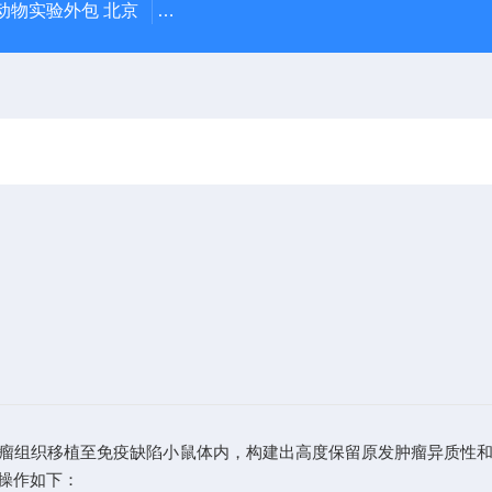
动物实验外包 北京
人源肿瘤细胞异种移植（CDX）小鼠模型
nograft)通过将患者肿瘤组织移植至免疫缺陷小鼠体内，构建出高度保留原
操作如下：