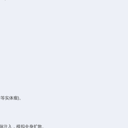
。
等实体瘤)。
脉注入，模拟全身扩散。