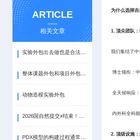
为什么选择吉
ARTICLE
相关文章
1. 顶尖团队
我们集结了中
实验外包出去做也是合法的 您花钱买时间 精力去治病救人
博士领衔：中
整体课题外包和项目外包-为什么越来越多的企业选择实验外包?
全天候响应：
动物造模实验外包
内外科全科能
2026国自然提交≠结束！注意：评审期新增“动态报告”，事关立项！
2. 顶级设施
PDX模型的构建过程通常包括以下步骤