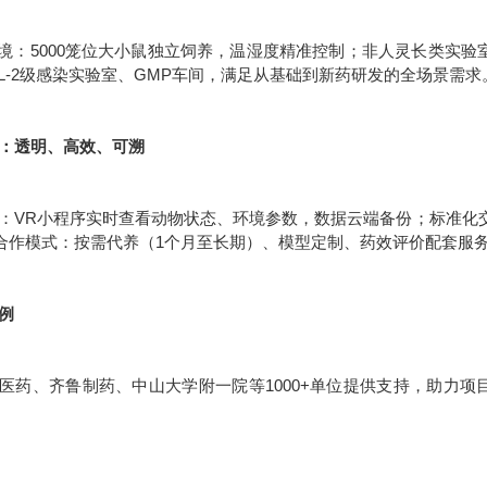
环境：5000笼位大小鼠独立饲养，温湿度精准控制；非人灵长类实验室
SL-2级感染实验室、GMP车间，满足从基础到新药研发的全场景需求
服务：透明、高效、可溯
：VR小程序实时查看动物状态、环境参数，数据云端备份；标准化交
合作模式：按需代养（1个月至长期）、模型定制、药效评价配套服
案例
医药、齐鲁制药、中山大学附一院等1000+单位提供支持，助力项目