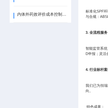
标准化SPF
内体外药效评价成本控制指南：从高通量筛选到3D生物打印的降本增效路径
与合规：AB
3. 全流程
智能监管系统
D申报；灵活
4. 行业标杆
我们已为恒瑞
向。
特色成果：