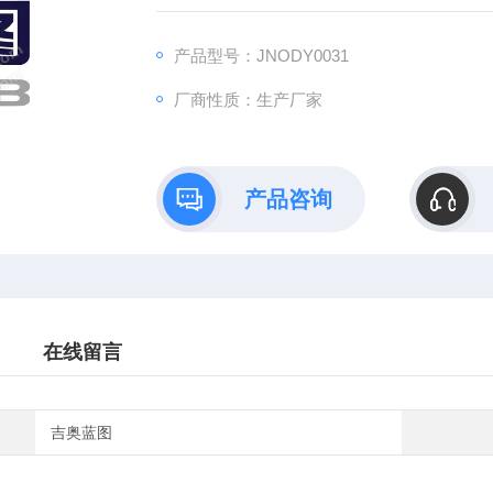
您是否因课题繁重而无暇顾及动物繁育管理？
是否担心实验动物的标准化饲养影响数据准确
产品型号：JNODY0031
或因特殊模型（如SPF级、基因编辑动物）的
厂商性质：生产厂家
选择代养服务，让我们解决一切后顾之忧，助
产品咨询
在线留言
吉奥蓝图