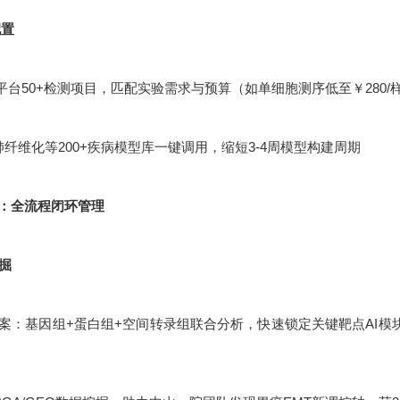
配置
平台50+检测项目，匹配实验需求与预算（如单细胞测序低至￥280/
肺纤维化等200+疾病模型库一键调用，缩短3-4周模型构建周期
：全流程闭环管理
挖掘
：基因组+蛋白组+空间转录组联合分析，快速锁定关键靶点AI模块化设计：