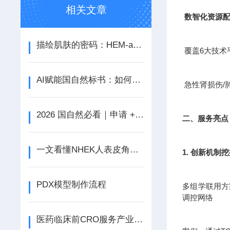
相关文章
数智化资源
描绘肌肤的密码：HEM-a人正常黑色素细胞探秘
覆盖6大技术
AI赋能国自然标书：如何借助AI这个王炸提升中标率！
急性肾损伤/
2026 国自然必看｜申请 + 结题关键信息速览（含时间日历 + AI 新规）
二、服务亮点
一文看懂NHEK人表皮角质形成细胞的基本特性
1. 创新机制
PDX模型制作流程
多组学联用方案
调控网络
医药临床前CRO服务产业是新兴的产业