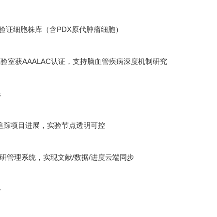
功能验证细胞株库（含PDX原代肿瘤细胞）
验室获AAALAC认证，支持脑血管疾病深度机制研究
系
追踪项目进展，实验节点透明可控
ht科研管理系统，实现文献/数据/进度云端同步
络