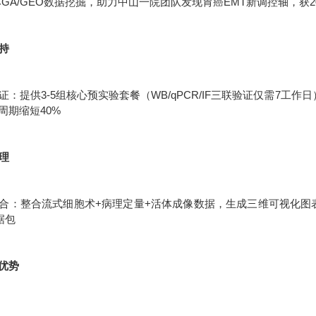
CGA/GEO数据挖掘，助力中山一院团队发现胃癌EMT新调控轴，获2
支持
：提供3-5组核心预实验套餐（WB/qPCR/IF三联验证仅需7工作
周期缩短40%
处理
合：整合流式细胞术+病理定量+活体成像数据，生成三维可视化图表统
据包
优势