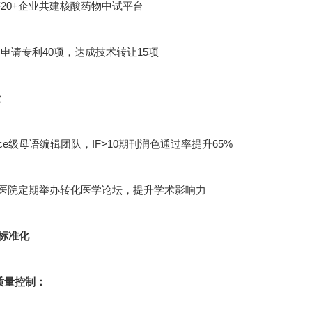
20+企业共建核酸药物中试平台
申请专利40项，达成技术转让15项
设
cience级母语编辑团队，IF>10期刊润色通过率提升65%
甲医院定期举办转化医学论坛，提升学术影响力
标准化
节质量控制：