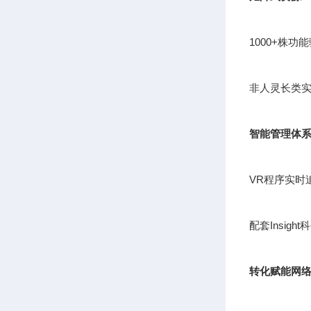
1000+株
非人灵长类实
智能管理体
VR程序实时
配套Insig
转化赋能网