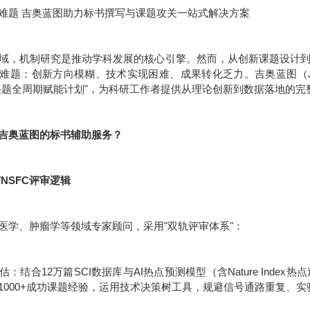
难题 吉奥蓝图助力标书撰写与课题攻关一站式解决方案
域，机制研究是推动学科发展的核心引擎。然而，从创新课题设计
难题：创新方向模糊、技术实现困难、成果转化乏力。吉奥蓝图（JE
课题全周期赋能计划"，为科研工作者提供从理论创新到数据落地的完
吉奥蓝图的标书辅助服务？
/NSFC评审逻辑
医学、肿瘤学等领域专家顾问，采用"双轨评审体系"：
：结合12万篇SCI数据库与AI热点预测模型（含Nature Inde
1000+成功课题经验，运用技术决策树工具，规避信号通路重复、