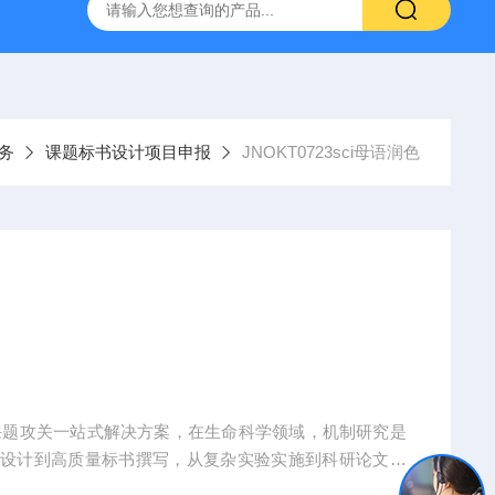
人源肿瘤组织异种移植（PDX）小鼠模型
流式实验外包
务
课题标书设计项目申报
JNOKT0723sci母语润色
课题攻关一站式解决方案，在生命科学领域，机制研究是
题设计到高质量标书撰写，从复杂实验实施到科研论文转
术实现困难、成果转化乏力。吉奥蓝图（JENNIO-LA