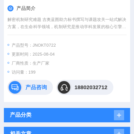
产品简介
解密机制研究难题 吉奥蓝图助力标书撰写与课题攻关一站式解决
方案，在生命科学领域，机制研究是推动学科发展的核心引擎。
然而，从创新课题设计到高质量标书撰写，从复杂实验实施到科
研论文转化，研究者常面临三大难题：创新方向模糊、技术实现
产品型号：JNOKT0722
困难、成果转化乏力。吉奥蓝图（JENNIO-LAB）依托全链式科
更新时间：2025-08-04
研平台与十年深耕经验，推出"机制研究课题全周期赋能计划"，
为科研工作者提供从理论创新到数据落地的完整解决方案。
厂商性质：生产厂家
访问量：199
产品咨询
18802032712
产品分类
相关文章