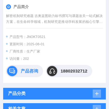
产品简介
解密机制研究难题 吉奥蓝图助力标书撰写与课题攻关一站式解决
方案，在生命科学领域，机制研究是推动学科发展的核心引擎。
然而，从创新课题设计到高质量标书撰写，从复杂实验实施到科
研论文转化，研究者常面临三大难题：创新方向模糊、技术实现
产品型号：JNOKT0521
困难、成果转化乏力。吉奥蓝图（JENNIO-LAB）依托全链式科
更新时间：2025-08-01
研平台与十年深耕经验，推出"机制研究课题全周期赋能计划"，
为科研工作者提供从理论创新到数据落地的完整解决方案。
厂商性质：生产厂家
访问量：202
产品咨询
18802032712
产品分类
相关文章