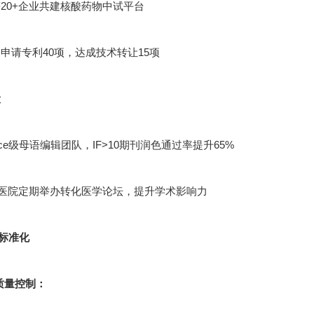
20+企业共建核酸药物中试平台
申请专利40项，达成技术转让15项
设
cience级母语编辑团队，IF>10期刊润色通过率提升65%
甲医院定期举办转化医学论坛，提升学术影响力
标准化
节质量控制：