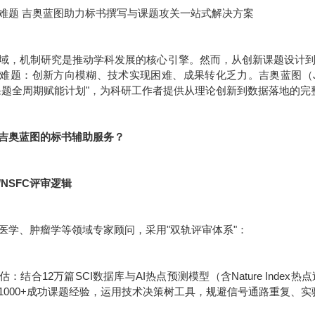
难题 吉奥蓝图助力标书撰写与课题攻关一站式解决方案
域，机制研究是推动学科发展的核心引擎。然而，从创新课题设计
难题：创新方向模糊、技术实现困难、成果转化乏力。吉奥蓝图（JE
课题全周期赋能计划"，为科研工作者提供从理论创新到数据落地的完
吉奥蓝图的标书辅助服务？
/NSFC评审逻辑
医学、肿瘤学等领域专家顾问，采用"双轨评审体系"：
：结合12万篇SCI数据库与AI热点预测模型（含Nature Inde
1000+成功课题经验，运用技术决策树工具，规避信号通路重复、