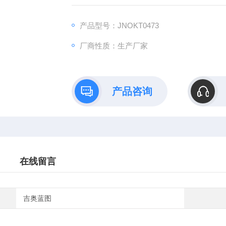
B）依托全链式科研平台与十年深耕经验，推
理论创新到数据落地的完整解决方案。
产品型号：JNOKT0473
厂商性质：生产厂家
产品咨询
在线留言
吉奥蓝图