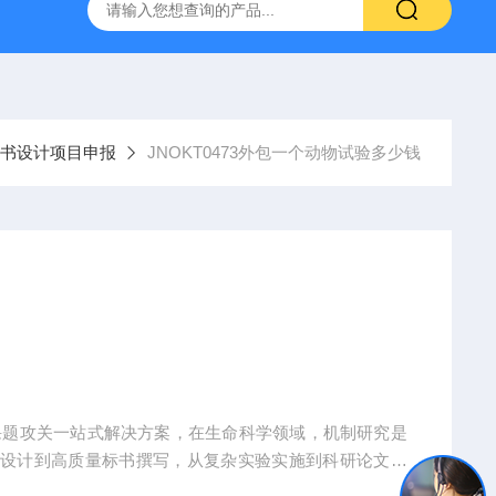
人源肿瘤组织异种移植（PDX）小鼠模型
流式实验外包
书设计项目申报
JNOKT0473外包一个动物试验多少钱
课题攻关一站式解决方案，在生命科学领域，机制研究是
题设计到高质量标书撰写，从复杂实验实施到科研论文转
术实现困难、成果转化乏力。吉奥蓝图（JENNIO-LA