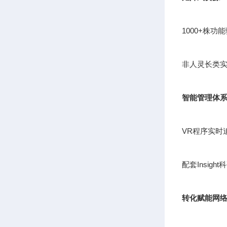
1000+株
非人灵长类实
智能管理体
VR程序实时
配套Insig
转化赋能网