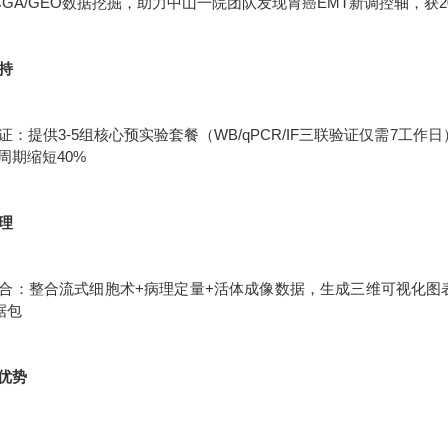
CGA/GEO数据挖掘，助力中山一院团队发现胃癌EMT新调控轴，获2
支持
：提供3-5组核心预实验套餐（WB/qPCR/IF三联验证仅需7工作
周期缩短40%
处理
合：整合流式细胞术+病理定量+活体成像数据，生成三维可视化图表统
据包
优势