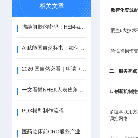
相关文章
数智化资源
描绘肌肤的密码：HEM-a人正常黑色素细胞探秘
覆盖6大技术
AI赋能国自然标书：如何借助AI这个王炸提升中标率！
急性肾损伤/
2026 国自然必看｜申请 + 结题关键信息速览（含时间日历 + AI 新规）
二、服务亮点
一文看懂NHEK人表皮角质形成细胞的基本特性
1. 创新机制
PDX模型制作流程
多组学联用方案
调控网络
医药临床前CRO服务产业是新兴的产业