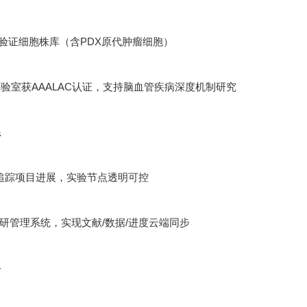
功能验证细胞株库（含PDX原代肿瘤细胞）
验室获AAALAC认证，支持脑血管疾病深度机制研究
系
追踪项目进展，实验节点透明可控
ht科研管理系统，实现文献/数据/进度云端同步
络