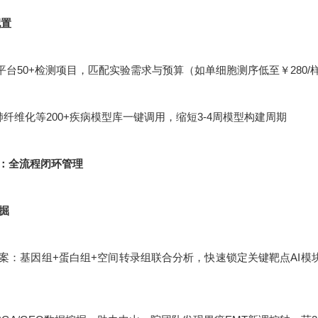
配置
平台50+检测项目，匹配实验需求与预算（如单细胞测序低至￥280/
肺纤维化等200+疾病模型库一键调用，缩短3-4周模型构建周期
：全流程闭环管理
挖掘
：基因组+蛋白组+空间转录组联合分析，快速锁定关键靶点AI模块化设计：