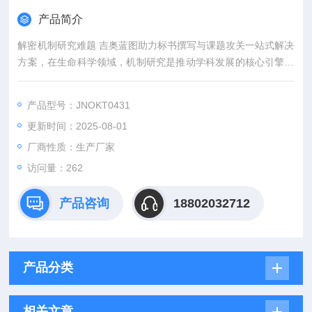
产品简介
解密机制研究难题 吉奥蓝图助力标书撰写与课题攻关一站式解决
方案，在生命科学领域，机制研究是推动学科发展的核心引擎。
然而，从创新课题设计到高质量标书撰写，从复杂实验实施到科
研论文转化，研究者常面临三大难题：创新方向模糊、技术实现
产品型号：JNOKT0431
困难、成果转化乏力。吉奥蓝图（JENNIO-LAB）依托全链式科
更新时间：2025-08-01
研平台与十年深耕经验，推出"机制研究课题全周期赋能计划"，
为科研工作者提供从理论创新到数据落地的完整解决方案。
厂商性质：生产厂家
访问量：262
产品咨询
18802032712
产品分类
相关文章