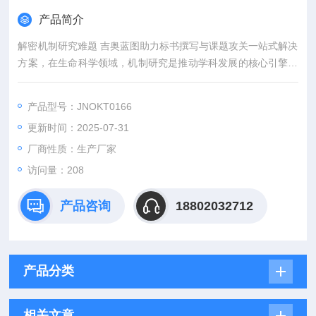
产品简介
解密机制研究难题 吉奥蓝图助力标书撰写与课题攻关一站式解决
方案，在生命科学领域，机制研究是推动学科发展的核心引擎。
然而，从创新课题设计到高质量标书撰写，从复杂实验实施到科
研论文转化，研究者常面临三大难题：创新方向模糊、技术实现
产品型号：JNOKT0166
困难、成果转化乏力。吉奥蓝图（JENNIO-LAB）依托全链式科
更新时间：2025-07-31
研平台与十年深耕经验，推出"机制研究课题全周期赋能计划"，
为科研工作者提供从理论创新到数据落地的完整解决方案。
厂商性质：生产厂家
访问量：208
产品咨询
18802032712
产品分类
相关文章