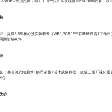
CGA/GEO数据挖掘，助力中山一院团队发现胃癌EMT新调控轴，获2
支持
：提供3-5组核心预实验套餐（WB/qPCR/IF三联验证仅需7工作
周期缩短40%
处理
合：整合流式细胞术+病理定量+活体成像数据，生成三维可视化图表统
据包
优势