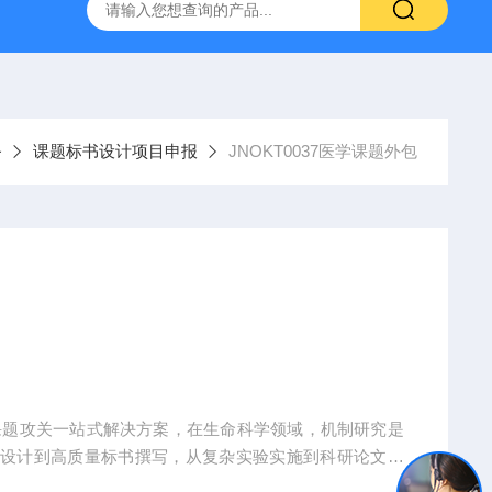
人源肿瘤组织异种移植（PDX）小鼠模型
流式实验外包
务
课题标书设计项目申报
JNOKT0037医学课题外包
课题攻关一站式解决方案，在生命科学领域，机制研究是
题设计到高质量标书撰写，从复杂实验实施到科研论文转
术实现困难、成果转化乏力。吉奥蓝图（JENNIO-LA