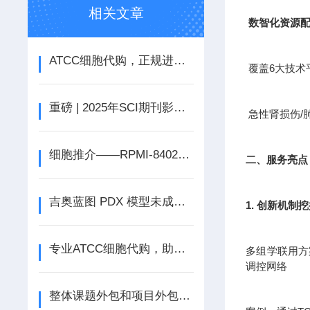
相关文章
数智化资源
ATCC细胞代购，正规进口售后无忧
覆盖6大技术
重磅 | 2025年SCI期刊影响因子正式公布
急性肾损伤/
细胞推介——RPMI-8402人急性T淋巴细胞白血病细胞
二、服务亮点
吉奥蓝图 PDX 模型未成瘤即免单
1. 创新机制
专业ATCC细胞代购，助力科研无忧
多组学联用方案
调控网络
整体课题外包和项目外包-为什么越来越多的企业选择实验外包?