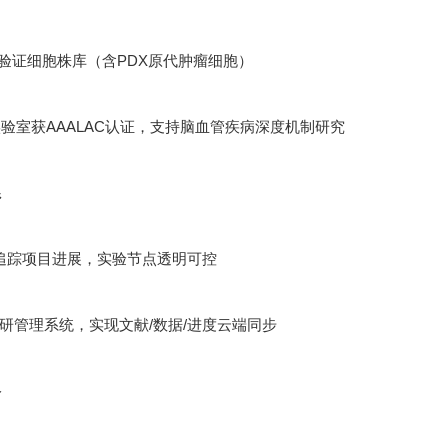
功能验证细胞株库（含PDX原代肿瘤细胞）
验室获AAALAC认证，支持脑血管疾病深度机制研究
系
追踪项目进展，实验节点透明可控
ht科研管理系统，实现文献/数据/进度云端同步
络