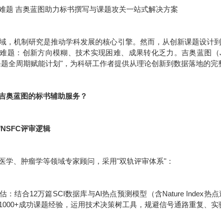
难题 吉奥蓝图助力标书撰写与课题攻关一站式解决方案
域，机制研究是推动学科发展的核心引擎。然而，从创新课题设计
难题：创新方向模糊、技术实现困难、成果转化乏力。吉奥蓝图（JE
课题全周期赋能计划"，为科研工作者提供从理论创新到数据落地的完
吉奥蓝图的标书辅助服务？
/NSFC评审逻辑
医学、肿瘤学等领域专家顾问，采用"双轨评审体系"：
：结合12万篇SCI数据库与AI热点预测模型（含Nature Inde
1000+成功课题经验，运用技术决策树工具，规避信号通路重复、