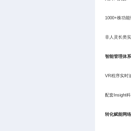
1000+株
非人灵长类实
智能管理体
VR程序实时
配套Insig
转化赋能网