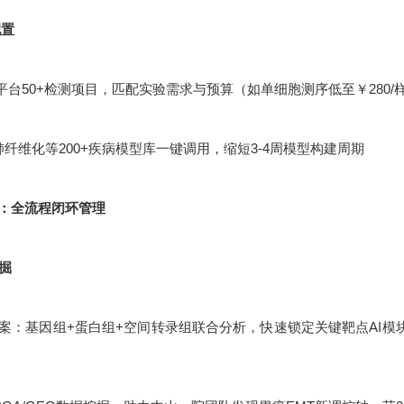
配置
平台50+检测项目，匹配实验需求与预算（如单细胞测序低至￥280/
肺纤维化等200+疾病模型库一键调用，缩短3-4周模型构建周期
：全流程闭环管理
挖掘
：基因组+蛋白组+空间转录组联合分析，快速锁定关键靶点AI模块化设计：