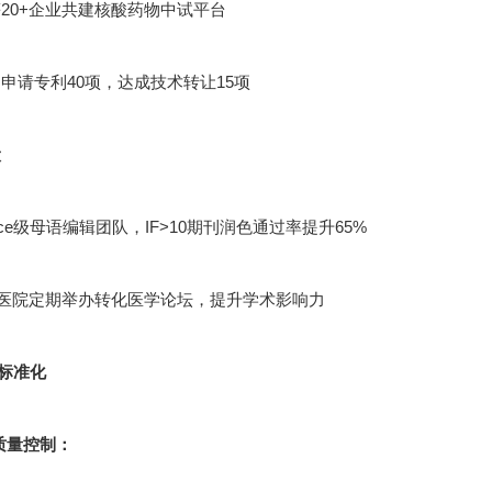
20+企业共建核酸药物中试平台
申请专利40项，达成技术转让15项
设
cience级母语编辑团队，IF>10期刊润色通过率提升65%
甲医院定期举办转化医学论坛，提升学术影响力
标准化
节质量控制：