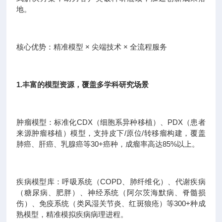
地。
核心优势：精准模型 × 尖端技术 × 全流程服务
1.丰富的模型资源，覆盖多学科研究场景
肿瘤模型：标准化CDX（细胞系异种移植）、PDX（患者
来源肿瘤移植）模型，支持皮下/原位/转移瘤构建，覆盖
肺癌、肝癌、乳腺癌等30+癌种，成瘤率高达85%以上。
疾病模型库：呼吸系统（COPD、肺纤维化）、代谢疾病
（糖尿病、肥胖）、神经系统（阿尔茨海默病、脊髓损
伤）、免疫系统（类风湿关节炎、红斑狼疮）等300+种成
熟模型，精准模拟疾病病理进程。