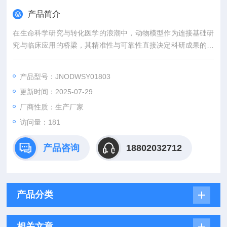
产品简介
在生命科学研究与转化医学的浪潮中，动物模型作为连接基础研
究与临床应用的桥梁，其精准性与可靠性直接决定科研成果的价
值。吉奥蓝图（JENNIO-LAB）深耕生物医学领域十余载，凭借
全链条技术平台、专业化模型库与标准化服务体系，为全球科研
产品型号：JNODWSY01803
机构、药企及医疗机构提供覆盖动物模型构建、药效评价、数据
更新时间：2025-07-29
分析与成果转化的一站式解决方案，助力客户突破科研瓶颈，加
速创新成果落地。
厂商性质：生产厂家
访问量：181
产品咨询
18802032712
产品分类
相关文章