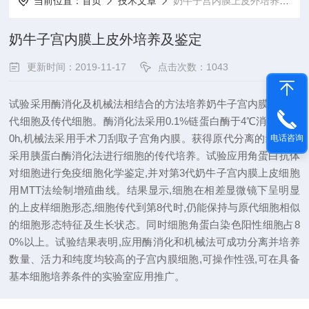
当前位置：
首页
技术文章
奶牛子宫内膜上皮外培养及鉴定
奶牛子宫内膜上皮外培养及鉴定
更新时间：2019-11-17
点击次数：1043
试验采用酶消化及机械法相结合的方法培养奶牛子宫内膜上皮原
代细胞及传代细胞。酶消化法采用0.1%链蛋白酶于4℃消化16~2
0h,机械法采用手术刀刮取子宫角内膜。获得原代分离的细胞后,
电话咨询
采用胰蛋白酶消化法进行细胞的传代培养。试验应用角蛋白抗体
对细胞进行免疫细胞化学鉴定,并对第3代奶牛子宫内膜上皮细胞
用MTT法绘制增殖曲线。结果显示,细胞在相差显微镜下呈明显
的上皮样细胞形态,细胞传代到第8代时,仍能保持与原代细胞相似
的细胞形态特征及生长状态。同时细胞角蛋白染色阳性细胞占8
0%以上。试验结果表明,应用酶消化和机械法可成功分离并培养
数量、活力和纯度均较高的子宫内膜细胞,可操作性强,可在具备
基本细胞培养条件的实验室应用推广。