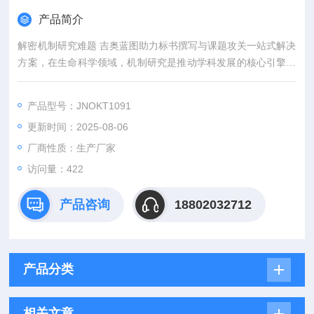
产品简介
解密机制研究难题 吉奥蓝图助力标书撰写与课题攻关一站式解决
方案，在生命科学领域，机制研究是推动学科发展的核心引擎。
然而，从创新课题设计到高质量标书撰写，从复杂实验实施到科
研论文转化，研究者常面临三大难题：创新方向模糊、技术实现
产品型号：JNOKT1091
困难、成果转化乏力。吉奥蓝图（JENNIO-LAB）依托全链式科
更新时间：2025-08-06
研平台与十年深耕经验，推出"机制研究课题全周期赋能计划"，
为科研工作者提供从理论创新到数据落地的完整解决方案。
厂商性质：生产厂家
访问量：422
产品咨询
18802032712
产品分类
相关文章