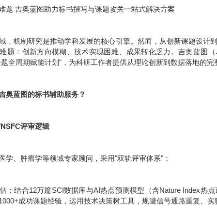
难题 吉奥蓝图助力标书撰写与课题攻关一站式解决方案
域，机制研究是推动学科发展的核心引擎。然而，从创新课题设计
难题：创新方向模糊、技术实现困难、成果转化乏力。吉奥蓝图（JE
课题全周期赋能计划"，为科研工作者提供从理论创新到数据落地的完
吉奥蓝图的标书辅助服务？
/NSFC评审逻辑
医学、肿瘤学等领域专家顾问，采用"双轨评审体系"：
：结合12万篇SCI数据库与AI热点预测模型（含Nature Inde
1000+成功课题经验，运用技术决策树工具，规避信号通路重复、