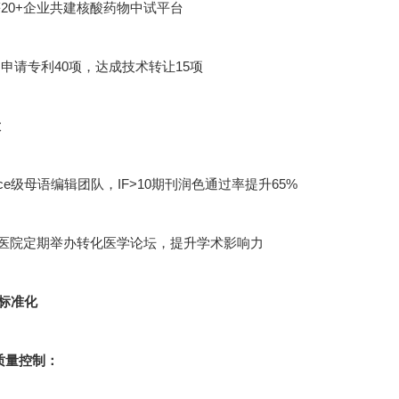
20+企业共建核酸药物中试平台
申请专利40项，达成技术转让15项
设
cience级母语编辑团队，IF>10期刊润色通过率提升65%
甲医院定期举办转化医学论坛，提升学术影响力
标准化
节质量控制：