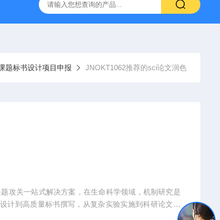
人源肿瘤组织异种移植（PDX）小鼠模型
流式实验外包
课题标书设计项目申报
JNOKT1062推荐的sci论文润色
课题攻关一站式解决方案，在生命科学领域，机制研究是
题设计到高质量标书撰写，从复杂实验实施到科研论文转
术实现困难、成果转化乏力。吉奥蓝图（JENNIO-LA