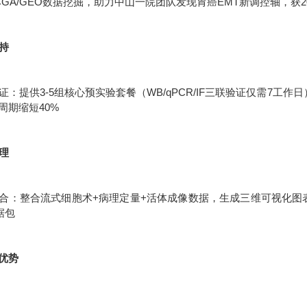
CGA/GEO数据挖掘，助力中山一院团队发现胃癌EMT新调控轴，获2
支持
：提供3-5组核心预实验套餐（WB/qPCR/IF三联验证仅需7工作
周期缩短40%
处理
合：整合流式细胞术+病理定量+活体成像数据，生成三维可视化图表统
据包
优势