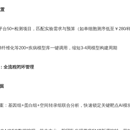
配置
平台50+检测项目，匹配实验需求与预算（如单细胞测序低至￥280/
肺纤维化等200+疾病模型库一键调用，缩短3-4周模型构建周期
：全流程闭环管理
挖掘
：基因组+蛋白组+空间转录组联合分析，快速锁定关键靶点AI模块化设计：