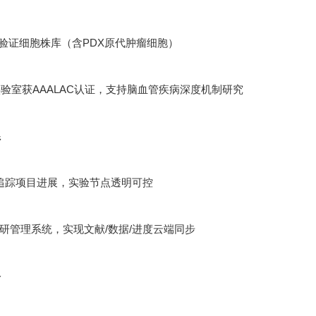
功能验证细胞株库（含PDX原代肿瘤细胞）
验室获AAALAC认证，支持脑血管疾病深度机制研究
系
追踪项目进展，实验节点透明可控
ht科研管理系统，实现文献/数据/进度云端同步
络