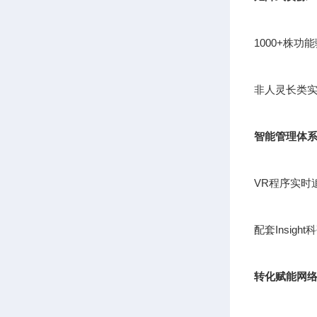
1000+株
非人灵长类实
智能管理体
VR程序实时
配套Insig
转化赋能网