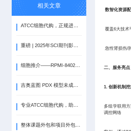
相关文章
数智化资源
ATCC细胞代购，正规进口售后无忧
覆盖6大技术
重磅 | 2025年SCI期刊影响因子正式公布
急性肾损伤/
细胞推介——RPMI-8402人急性T淋巴细胞白血病细胞
二、服务亮点
吉奥蓝图 PDX 模型未成瘤即免单
1. 创新机制
专业ATCC细胞代购，助力科研无忧
多组学联用方案
调控网络
整体课题外包和项目外包-为什么越来越多的企业选择实验外包?