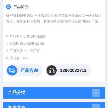
产品简介
解密机制研究难题 吉奥蓝图助力标书撰写与课题攻关一站式解决
方案，在生命科学领域，机制研究是推动学科发展的核心引擎。
然而，从创新课题设计到高质量标书撰写，从复杂实验实施到科
研论文转化，研究者常面临三大难题：创新方向模糊、技术实现
产品型号：JNOKT1059
困难、成果转化乏力。吉奥蓝图（JENNIO-LAB）依托全链式科
更新时间：2025-08-06
研平台与十年深耕经验，推出"机制研究课题全周期赋能计划"，
为科研工作者提供从理论创新到数据落地的完整解决方案。
厂商性质：生产厂家
访问量：275
产品咨询
18802032712
产品分类
相关文章