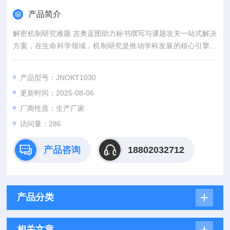
产品简介
解密机制研究难题 吉奥蓝图助力标书撰写与课题攻关一站式解决
方案，在生命科学领域，机制研究是推动学科发展的核心引擎。
然而，从创新课题设计到高质量标书撰写，从复杂实验实施到科
研论文转化，研究者常面临三大难题：创新方向模糊、技术实现
产品型号：JNOKT1030
困难、成果转化乏力。吉奥蓝图（JENNIO-LAB）依托全链式科
更新时间：2025-08-06
研平台与十年深耕经验，推出"机制研究课题全周期赋能计划"，
为科研工作者提供从理论创新到数据落地的完整解决方案。
厂商性质：生产厂家
访问量：286
产品咨询
18802032712
产品分类
相关文章