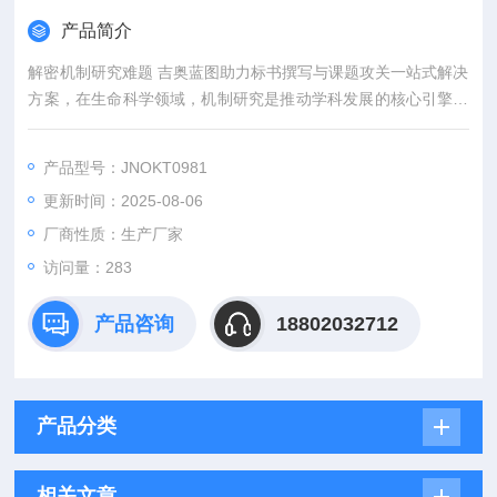
产品简介
解密机制研究难题 吉奥蓝图助力标书撰写与课题攻关一站式解决
方案，在生命科学领域，机制研究是推动学科发展的核心引擎。
然而，从创新课题设计到高质量标书撰写，从复杂实验实施到科
研论文转化，研究者常面临三大难题：创新方向模糊、技术实现
产品型号：JNOKT0981
困难、成果转化乏力。吉奥蓝图（JENNIO-LAB）依托全链式科
更新时间：2025-08-06
研平台与十年深耕经验，推出"机制研究课题全周期赋能计划"，
为科研工作者提供从理论创新到数据落地的完整解决方案。
厂商性质：生产厂家
访问量：283
产品咨询
18802032712
产品分类
相关文章