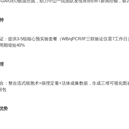
CGA/GEO数据挖掘，助力中山一院团队发现胃癌EMT新调控轴，获2
支持
：提供3-5组核心预实验套餐（WB/qPCR/IF三联验证仅需7工作
周期缩短40%
处理
合：整合流式细胞术+病理定量+活体成像数据，生成三维可视化图表统
据包
优势