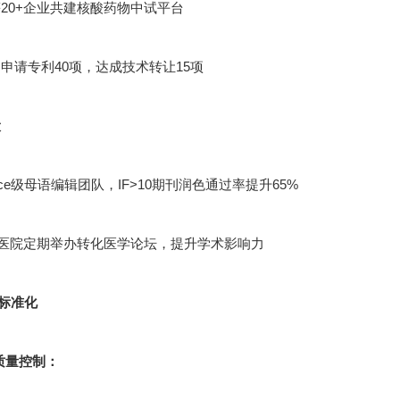
20+企业共建核酸药物中试平台
申请专利40项，达成技术转让15项
设
cience级母语编辑团队，IF>10期刊润色通过率提升65%
甲医院定期举办转化医学论坛，提升学术影响力
标准化
节质量控制：