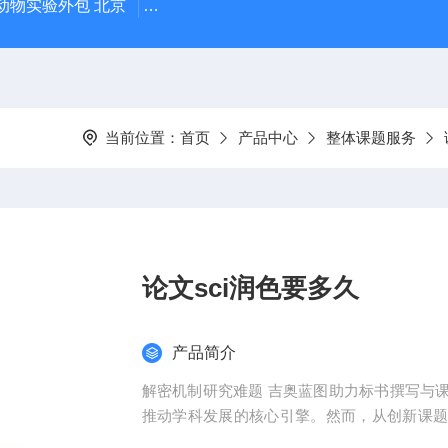
动物实验外包 北京
人源肿瘤细胞异种移植（CDX）小鼠模型
当前位置：
首页
产品中心
整体课题服务
论文sci润色要多久
产品简介
解密机制研究难题 吉奥蓝图助力标书撰写与
推动学科发展的核心引擎。然而，从创新课
化，研究者常面临三大难题：创新方向模糊、技