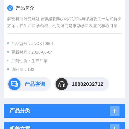
产品简介
解密机制研究难题 吉奥蓝图助力标书撰写与课题攻关一站式解决
方案，在生命科学领域，机制研究是推动学科发展的核心引擎。
然而，从创新课题设计到高质量标书撰写，从复杂实验实施到科
研论文转化，研究者常面临三大难题：创新方向模糊、技术实现
产品型号：JNOKT0801
困难、成果转化乏力。吉奥蓝图（JENNIO-LAB）依托全链式科
更新时间：2025-08-04
研平台与十年深耕经验，推出"机制研究课题全周期赋能计划"，
为科研工作者提供从理论创新到数据落地的完整解决方案。
厂商性质：生产厂家
访问量：182
产品咨询
18802032712
产品分类
相关文章