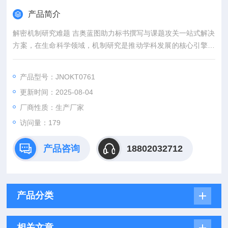
产品简介
解密机制研究难题 吉奥蓝图助力标书撰写与课题攻关一站式解决
方案，在生命科学领域，机制研究是推动学科发展的核心引擎。
然而，从创新课题设计到高质量标书撰写，从复杂实验实施到科
研论文转化，研究者常面临三大难题：创新方向模糊、技术实现
产品型号：JNOKT0761
困难、成果转化乏力。吉奥蓝图（JENNIO-LAB）依托全链式科
更新时间：2025-08-04
研平台与十年深耕经验，推出"机制研究课题全周期赋能计划"，
为科研工作者提供从理论创新到数据落地的完整解决方案。
厂商性质：生产厂家
访问量：179
产品咨询
18802032712
产品分类
相关文章