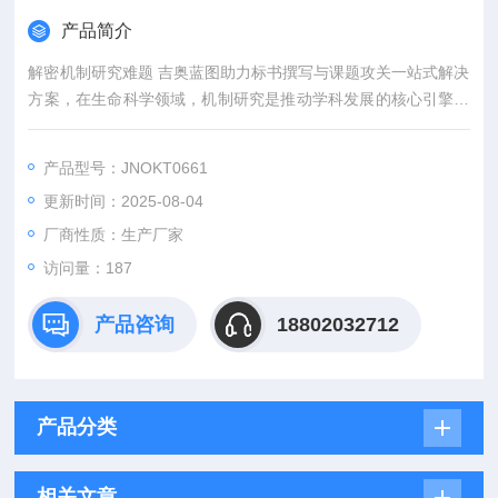
产品简介
解密机制研究难题 吉奥蓝图助力标书撰写与课题攻关一站式解决
方案，在生命科学领域，机制研究是推动学科发展的核心引擎。
然而，从创新课题设计到高质量标书撰写，从复杂实验实施到科
研论文转化，研究者常面临三大难题：创新方向模糊、技术实现
产品型号：JNOKT0661
困难、成果转化乏力。吉奥蓝图（JENNIO-LAB）依托全链式科
更新时间：2025-08-04
研平台与十年深耕经验，推出"机制研究课题全周期赋能计划"，
为科研工作者提供从理论创新到数据落地的完整解决方案。
厂商性质：生产厂家
访问量：187
产品咨询
18802032712
产品分类
相关文章