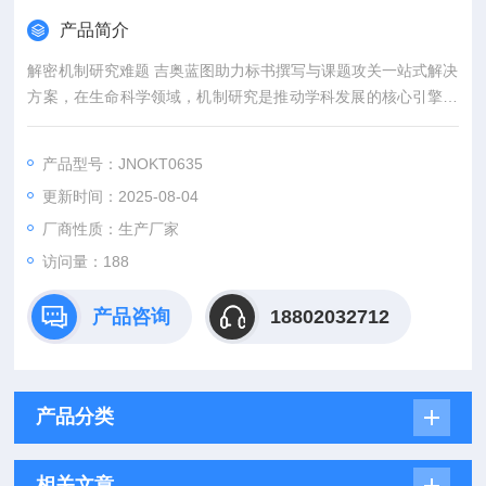
产品简介
解密机制研究难题 吉奥蓝图助力标书撰写与课题攻关一站式解决
方案，在生命科学领域，机制研究是推动学科发展的核心引擎。
然而，从创新课题设计到高质量标书撰写，从复杂实验实施到科
研论文转化，研究者常面临三大难题：创新方向模糊、技术实现
产品型号：JNOKT0635
困难、成果转化乏力。吉奥蓝图（JENNIO-LAB）依托全链式科
更新时间：2025-08-04
研平台与十年深耕经验，推出"机制研究课题全周期赋能计划"，
为科研工作者提供从理论创新到数据落地的完整解决方案。
厂商性质：生产厂家
访问量：188
产品咨询
18802032712
产品分类
相关文章