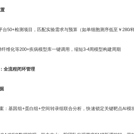
配置
平台50+检测项目，匹配实验需求与预算（如单细胞测序低至￥280/
肺纤维化等200+疾病模型库一键调用，缩短3-4周模型构建周期
：全流程闭环管理
挖掘
：基因组+蛋白组+空间转录组联合分析，快速锁定关键靶点AI模块化设计：