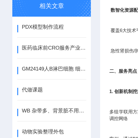
相关文章
数智化资源
PDX模型制作流程
覆盖6大技术
医药临床前CRO服务产业是新兴的产业
急性肾损伤/
GM24149人B淋巴细胞 细胞类型 组织来源 注意事项
二、服务亮点
代做课题
1. 创新机制
WB 杂带多、背景脏不用愁，吉奥蓝图来搞定
多组学联用方案
调控网络
动物实验整理外包