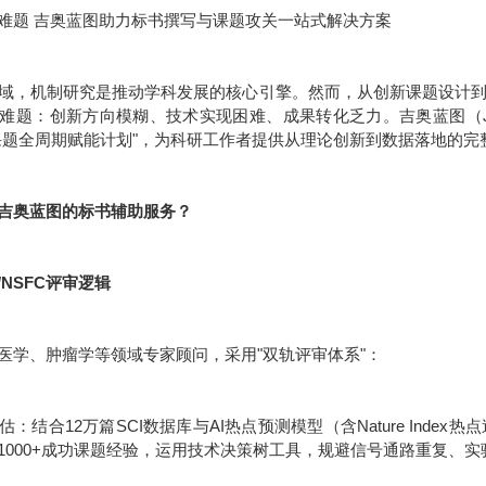
难题 吉奥蓝图助力标书撰写与课题攻关一站式解决方案
域，机制研究是推动学科发展的核心引擎。然而，从创新课题设计
难题：创新方向模糊、技术实现困难、成果转化乏力。吉奥蓝图（JE
课题全周期赋能计划"，为科研工作者提供从理论创新到数据落地的完
吉奥蓝图的标书辅助服务？
/NSFC评审逻辑
医学、肿瘤学等领域专家顾问，采用"双轨评审体系"：
：结合12万篇SCI数据库与AI热点预测模型（含Nature Inde
1000+成功课题经验，运用技术决策树工具，规避信号通路重复、