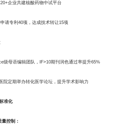
20+企业共建核酸药物中试平台
申请专利40项，达成技术转让15项
设
cience级母语编辑团队，IF>10期刊润色通过率提升65%
甲医院定期举办转化医学论坛，提升学术影响力
标准化
节质量控制：