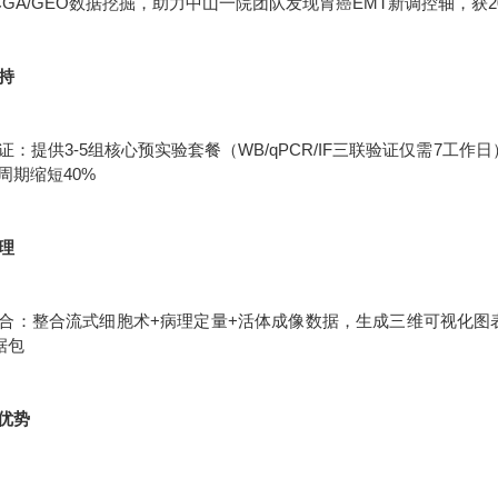
CGA/GEO数据挖掘，助力中山一院团队发现胃癌EMT新调控轴，获2
支持
：提供3-5组核心预实验套餐（WB/qPCR/IF三联验证仅需7工作
周期缩短40%
处理
合：整合流式细胞术+病理定量+活体成像数据，生成三维可视化图表统
据包
优势