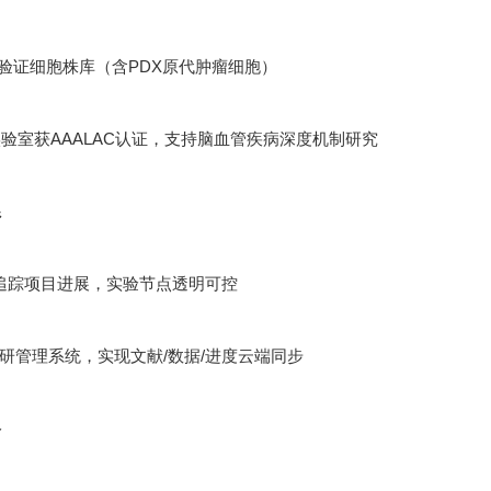
功能验证细胞株库（含PDX原代肿瘤细胞）
验室获AAALAC认证，支持脑血管疾病深度机制研究
系
追踪项目进展，实验节点透明可控
ht科研管理系统，实现文献/数据/进度云端同步
络