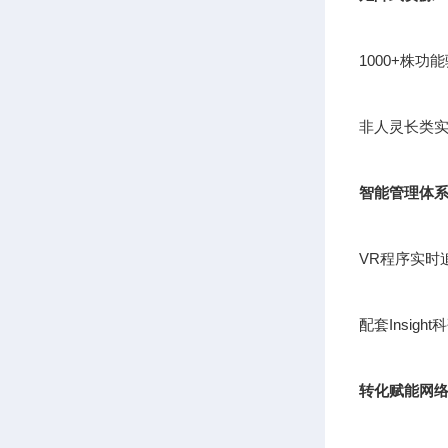
1000+株
非人灵长类实
智能管理体
VR程序实时
配套Insig
转化赋能网