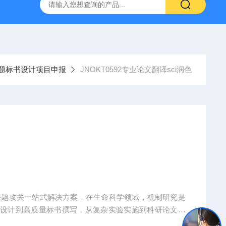
人源肿瘤组织异种移植（PDX）小鼠模型
流式实验外包
题标书设计项目申报
JNOKT0592专业论文翻译sci润色
课题攻关一站式解决方案，在生命科学领域，机制研究是
题设计到高质量标书撰写，从复杂实验实施到科研论文转
术实现困难、成果转化乏力。吉奥蓝图（JENNIO-LA