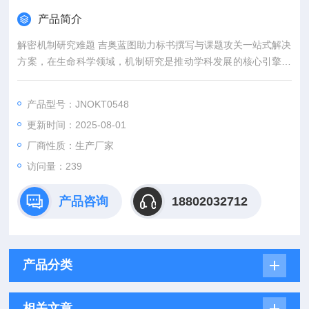
产品简介
解密机制研究难题 吉奥蓝图助力标书撰写与课题攻关一站式解决
方案，在生命科学领域，机制研究是推动学科发展的核心引擎。
然而，从创新课题设计到高质量标书撰写，从复杂实验实施到科
研论文转化，研究者常面临三大难题：创新方向模糊、技术实现
产品型号：JNOKT0548
困难、成果转化乏力。吉奥蓝图（JENNIO-LAB）依托全链式科
更新时间：2025-08-01
研平台与十年深耕经验，推出"机制研究课题全周期赋能计划"，
为科研工作者提供从理论创新到数据落地的完整解决方案。
厂商性质：生产厂家
访问量：239
产品咨询
18802032712
产品分类
相关文章