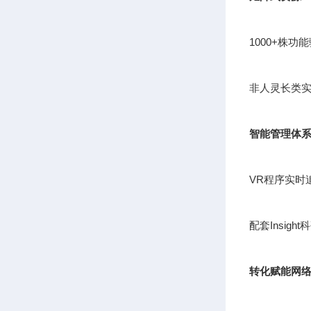
1000+株
非人灵长类实
智能管理体
VR程序实时
配套Insig
转化赋能网