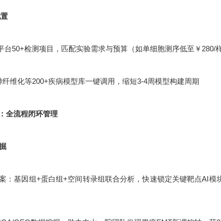
配置
平台50+检测项目，匹配实验需求与预算（如单细胞测序低至￥280/
肺纤维化等200+疾病模型库一键调用，缩短3-4周模型构建周期
：全流程闭环管理
挖掘
：基因组+蛋白组+空间转录组联合分析，快速锁定关键靶点AI模块化设计：