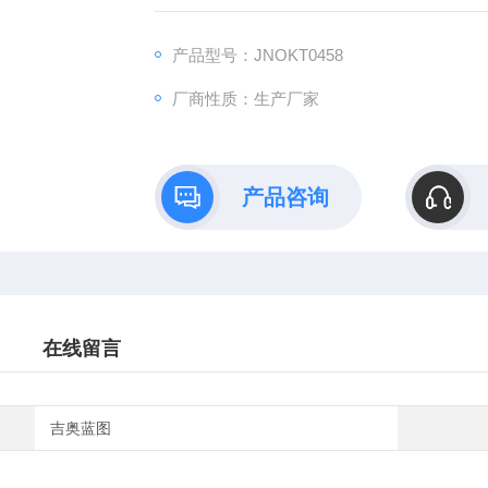
B）依托全链式科研平台与十年深耕经验，推
理论创新到数据落地的完整解决方案。
产品型号：JNOKT0458
厂商性质：生产厂家
产品咨询
在线留言
吉奥蓝图