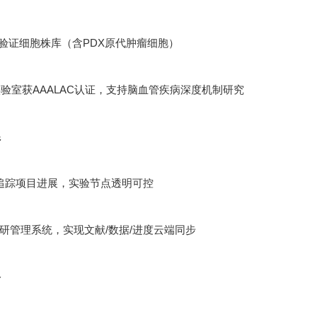
功能验证细胞株库（含PDX原代肿瘤细胞）
验室获AAALAC认证，支持脑血管疾病深度机制研究
系
追踪项目进展，实验节点透明可控
ht科研管理系统，实现文献/数据/进度云端同步
络