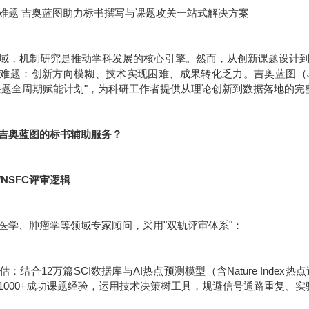
难题 吉奥蓝图助力标书撰写与课题攻关一站式解决方案
域，机制研究是推动学科发展的核心引擎。然而，从创新课题设计
难题：创新方向模糊、技术实现困难、成果转化乏力。吉奥蓝图（JE
课题全周期赋能计划"，为科研工作者提供从理论创新到数据落地的完
吉奥蓝图的标书辅助服务？
/NSFC评审逻辑
医学、肿瘤学等领域专家顾问，采用"双轨评审体系"：
：结合12万篇SCI数据库与AI热点预测模型（含Nature Inde
1000+成功课题经验，运用技术决策树工具，规避信号通路重复、