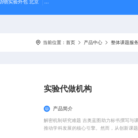
动物实验外包 北京
人源肿瘤细胞异种移植（CDX）小鼠模型
当前位置：
首页
产品中心
整体课题服
实验代做机构
产品简介
解密机制研究难题 吉奥蓝图助力标书撰写与
推动学科发展的核心引擎。然而，从创新课
化，研究者常面临三大难题：创新方向模糊、技