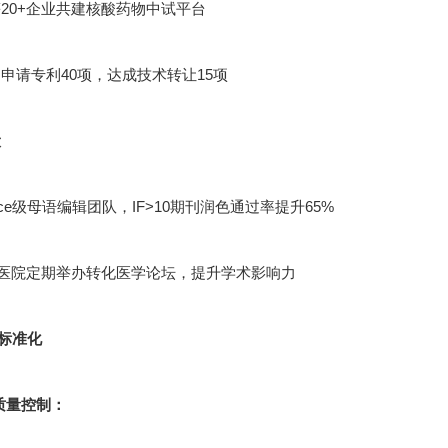
20+企业共建核酸药物中试平台
申请专利40项，达成技术转让15项
设
cience级母语编辑团队，IF>10期刊润色通过率提升65%
甲医院定期举办转化医学论坛，提升学术影响力
标准化
节质量控制：