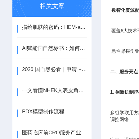
相关文章
数智化资源
描绘肌肤的密码：HEM-a人正常黑色素细胞探秘
覆盖6大技术
AI赋能国自然标书：如何借助AI这个王炸提升中标率！
急性肾损伤/
2026 国自然必看｜申请 + 结题关键信息速览（含时间日历 + AI 新规）
二、服务亮点
一文看懂NHEK人表皮角质形成细胞的基本特性
1. 创新机制
PDX模型制作流程
多组学联用方案
调控网络
医药临床前CRO服务产业是新兴的产业