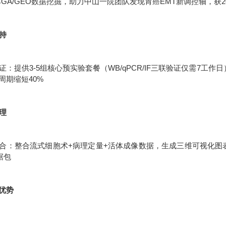
CGA/GEO数据挖掘，助力中山一院团队发现胃癌EMT新调控轴，获2
支持
：提供3-5组核心预实验套餐（WB/qPCR/IF三联验证仅需7工作
周期缩短40%
处理
合：整合流式细胞术+病理定量+活体成像数据，生成三维可视化图表统
据包
优势