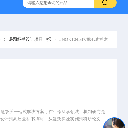
人源肿瘤组织异种移植（PDX）小鼠模型
流式实验外包
务
课题标书设计项目申报
JNOKT0458实验代做机构
课题攻关一站式解决方案，在生命科学领域，机制研究是
题设计到高质量标书撰写，从复杂实验实施到科研论文转
术实现困难、成果转化乏力。吉奥蓝图（JENNIO-LA