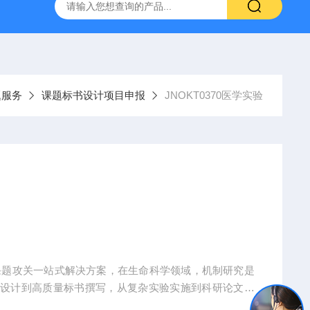
人源肿瘤组织异种移植（PDX）小鼠模型
流式实验外包
题服务
课题标书设计项目申报
JNOKT0370医学实验
课题攻关一站式解决方案，在生命科学领域，机制研究是
题设计到高质量标书撰写，从复杂实验实施到科研论文转
术实现困难、成果转化乏力。吉奥蓝图（JENNIO-LA