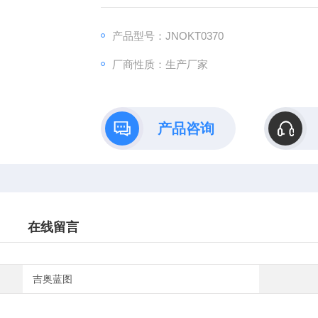
B）依托全链式科研平台与十年深耕经验，推
理论创新到数据落地的完整解决方案。
产品型号：JNOKT0370
厂商性质：生产厂家
产品咨询
在线留言
吉奥蓝图