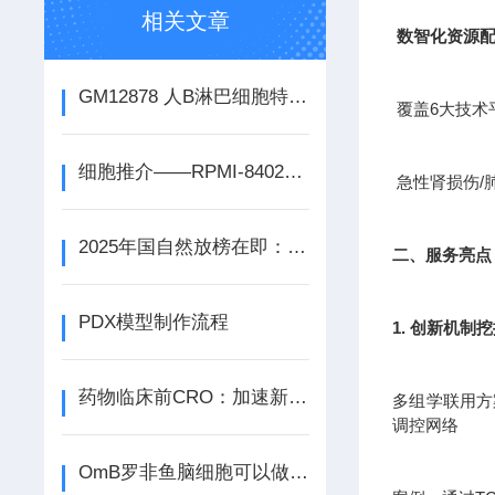
相关文章
数智化资源
GM12878 人B淋巴细胞特点和应用 冻存条件 培养条件
覆盖6大技术
细胞推介——RPMI-8402人急性T淋巴细胞白血病细胞
急性肾损伤/
2025年国自然放榜在即：关键信息速览
二、服务亮点
PDX模型制作流程
1. 创新机制
药物临床前CRO：加速新药研发的关键力量
多组学联用方案
调控网络
OmB罗非鱼脑细胞可以做哪些研究应用呢？