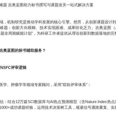
难题 吉奥蓝图助力标书撰写与课题攻关一站式解决方案
域，机制研究是推动学科发展的核心引擎。然而，从创新课题设计
难题：创新方向模糊、技术实现困难、成果转化乏力。吉奥蓝图（JE
课题全周期赋能计划"，为科研工作者提供从理论创新到数据落地的完
吉奥蓝图的标书辅助服务？
/NSFC评审逻辑
医学、肿瘤学等领域专家顾问，采用"双轨评审体系"：
：结合12万篇SCI数据库与AI热点预测模型（含Nature Inde
1000+成功课题经验，运用技术决策树工具，规避信号通路重复、