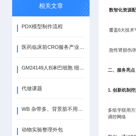
相关文章
数智化资源
PDX模型制作流程
覆盖6大技术
医药临床前CRO服务产业是新兴的产业
急性肾损伤/
GM24149人B淋巴细胞 细胞类型 组织来源 注意事项
二、服务亮点
代做课题
1. 创新机制
WB 杂带多、背景脏不用愁，吉奥蓝图来搞定
多组学联用方案
调控网络
动物实验整理外包