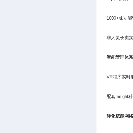
1000+株
非人灵长类实
智能管理体
VR程序实时
配套Insig
转化赋能网