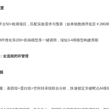
配置
平台50+检测项目，匹配实验需求与预算（如单细胞测序低至￥280/
肺纤维化等200+疾病模型库一键调用，缩短3-4周模型构建周期
：全流程闭环管理
挖掘
：基因组+蛋白组+空间转录组联合分析，快速锁定关键靶点AI模块化设计：