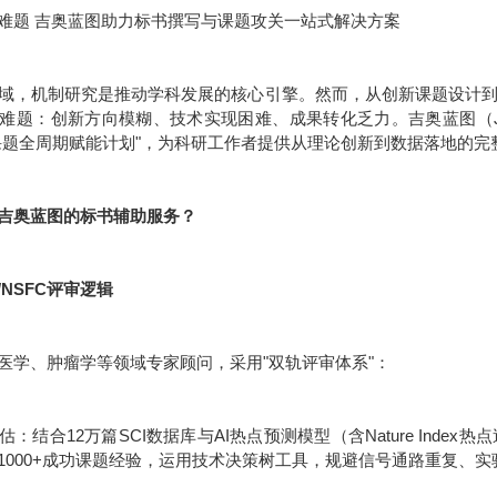
难题 吉奥蓝图助力标书撰写与课题攻关一站式解决方案
域，机制研究是推动学科发展的核心引擎。然而，从创新课题设计
难题：创新方向模糊、技术实现困难、成果转化乏力。吉奥蓝图（JE
课题全周期赋能计划"，为科研工作者提供从理论创新到数据落地的完
吉奥蓝图的标书辅助服务？
/NSFC评审逻辑
医学、肿瘤学等领域专家顾问，采用"双轨评审体系"：
：结合12万篇SCI数据库与AI热点预测模型（含Nature Inde
1000+成功课题经验，运用技术决策树工具，规避信号通路重复、