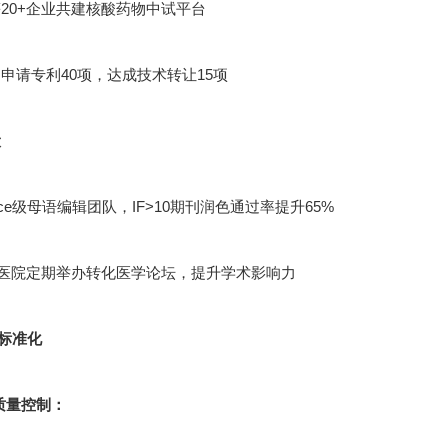
20+企业共建核酸药物中试平台
申请专利40项，达成技术转让15项
设
cience级母语编辑团队，IF>10期刊润色通过率提升65%
甲医院定期举办转化医学论坛，提升学术影响力
标准化
节质量控制：