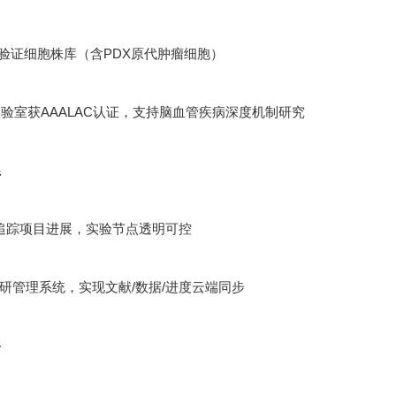
功能验证细胞株库（含PDX原代肿瘤细胞）
验室获AAALAC认证，支持脑血管疾病深度机制研究
系
追踪项目进展，实验节点透明可控
ht科研管理系统，实现文献/数据/进度云端同步
络