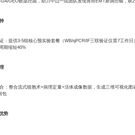
CGA/GEO数据挖掘，助力中山一院团队发现胃癌EMT新调控轴，获2
支持
：提供3-5组核心预实验套餐（WB/qPCR/IF三联验证仅需7工作
周期缩短40%
处理
合：整合流式细胞术+病理定量+活体成像数据，生成三维可视化图表统
据包
优势