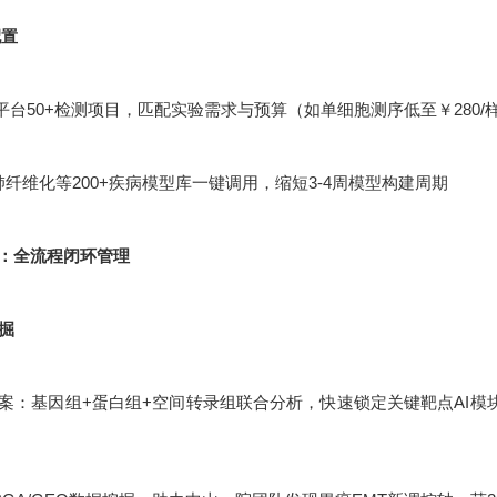
配置
平台50+检测项目，匹配实验需求与预算（如单细胞测序低至￥280/
肺纤维化等200+疾病模型库一键调用，缩短3-4周模型构建周期
：全流程闭环管理
挖掘
：基因组+蛋白组+空间转录组联合分析，快速锁定关键靶点AI模块化设计：