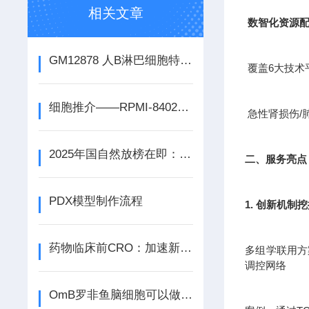
相关文章
数智化资源
GM12878 人B淋巴细胞特点和应用 冻存条件 培养条件
覆盖6大技术
细胞推介——RPMI-8402人急性T淋巴细胞白血病细胞
急性肾损伤/
2025年国自然放榜在即：关键信息速览
二、服务亮点
PDX模型制作流程
1. 创新机制
药物临床前CRO：加速新药研发的关键力量
多组学联用方案
调控网络
OmB罗非鱼脑细胞可以做哪些研究应用呢？