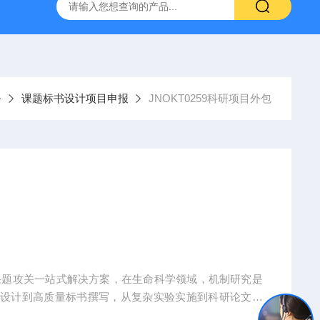
人源肿瘤组织异种移植（PDX）小鼠模型
流式实验外包
务
课题标书设计项目申报
JNOKT0259科研项目外包
课题攻关一站式解决方案，在生命科学领域，机制研究是
题设计到高质量标书撰写，从复杂实验实施到科研论文转
术实现困难、成果转化乏力。吉奥蓝图（JENNIO-LA