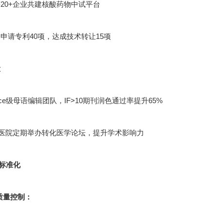
20+企业共建核酸药物中试平台
申请专利40项，达成技术转让15项
设
cience级母语编辑团队，IF>10期刊润色通过率提升65%
甲医院定期举办转化医学论坛，提升学术影响力
标准化
节质量控制：