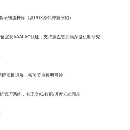
功能验证细胞株库（含PDX原代肿瘤细胞）
验室获AAALAC认证，支持脑血管疾病深度机制研究
系
追踪项目进展，实验节点透明可控
ht科研管理系统，实现文献/数据/进度云端同步
络