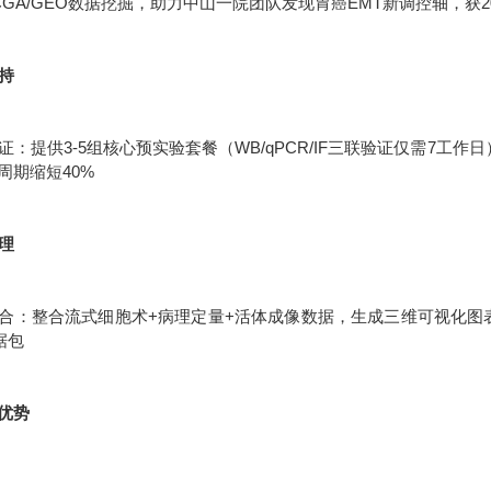
CGA/GEO数据挖掘，助力中山一院团队发现胃癌EMT新调控轴，获2
支持
：提供3-5组核心预实验套餐（WB/qPCR/IF三联验证仅需7工作
周期缩短40%
处理
合：整合流式细胞术+病理定量+活体成像数据，生成三维可视化图表统
据包
优势