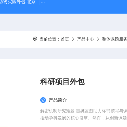
动物实验外包 北京
人源肿瘤细胞异种移植（CDX）小鼠模型
当前位置：
首页
产品中心
整体课题服
科研项目外包
产品简介
解密机制研究难题 吉奥蓝图助力标书撰写与
推动学科发展的核心引擎。然而，从创新课
化，研究者常面临三大难题：创新方向模糊、技