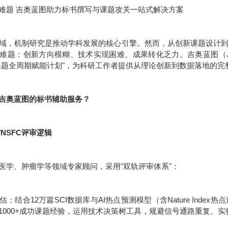
难题 吉奥蓝图助力标书撰写与课题攻关一站式解决方案
域，机制研究是推动学科发展的核心引擎。然而，从创新课题设计
难题：创新方向模糊、技术实现困难、成果转化乏力。吉奥蓝图（JE
课题全周期赋能计划"，为科研工作者提供从理论创新到数据落地的完
吉奥蓝图的标书辅助服务？
/NSFC评审逻辑
医学、肿瘤学等领域专家顾问，采用"双轨评审体系"：
：结合12万篇SCI数据库与AI热点预测模型（含Nature Inde
1000+成功课题经验，运用技术决策树工具，规避信号通路重复、