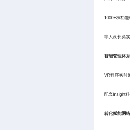
1000+株
非人灵长类实
智能管理体
VR程序实时
配套Insig
转化赋能网