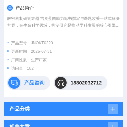
产品简介
解密机制研究难题 吉奥蓝图助力标书撰写与课题攻关一站式解决
方案，在生命科学领域，机制研究是推动学科发展的核心引擎。
然而，从创新课题设计到高质量标书撰写，从复杂实验实施到科
研论文转化，研究者常面临三大难题：创新方向模糊、技术实现
产品型号：JNOKT0220
困难、成果转化乏力。吉奥蓝图（JENNIO-LAB）依托全链式科
更新时间：2025-07-31
研平台与十年深耕经验，推出"机制研究课题全周期赋能计划"，
为科研工作者提供从理论创新到数据落地的完整解决方案。
厂商性质：生产厂家
访问量：182
产品咨询
18802032712
产品分类
相关文章