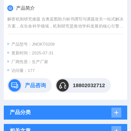
产品简介
解密机制研究难题 吉奥蓝图助力标书撰写与课题攻关一站式解决
方案，在生命科学领域，机制研究是推动学科发展的核心引擎。
然而，从创新课题设计到高质量标书撰写，从复杂实验实施到科
研论文转化，研究者常面临三大难题：创新方向模糊、技术实现
产品型号：JNOKT0208
困难、成果转化乏力。吉奥蓝图（JENNIO-LAB）依托全链式科
更新时间：2025-07-31
研平台与十年深耕经验，推出"机制研究课题全周期赋能计划"，
为科研工作者提供从理论创新到数据落地的完整解决方案。
厂商性质：生产厂家
访问量：177
产品咨询
18802032712
产品分类
相关文章