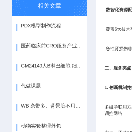
相关文章
数智化资源
PDX模型制作流程
覆盖6大技术
医药临床前CRO服务产业是新兴的产业
急性肾损伤/
GM24149人B淋巴细胞 细胞类型 组织来源 注意事项
二、服务亮点
代做课题
1. 创新机制
WB 杂带多、背景脏不用愁，吉奥蓝图来搞定
多组学联用方案
调控网络
动物实验整理外包