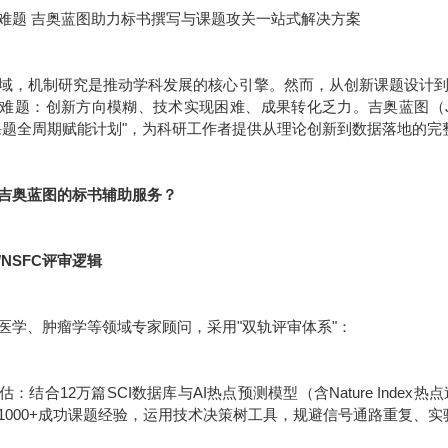
难题 吉奥蓝图助力标书撰写与课题攻关一站式解决方案
域，机制研究是推动学科发展的核心引擎。然而，从创新课题设计
难题：创新方向模糊、技术实现困难、成果转化乏力。吉奥蓝图（JE
课题全周期赋能计划"，为科研工作者提供从理论创新到数据落地的完
吉奥蓝图的标书辅助服务？
/NSFC评审逻辑
医学、肿瘤学等领域专家顾问，采用"双轨评审体系"：
：结合12万篇SCI数据库与AI热点预测模型（含Nature Inde
1000+成功课题经验，运用技术决策树工具，规避信号通路重复、