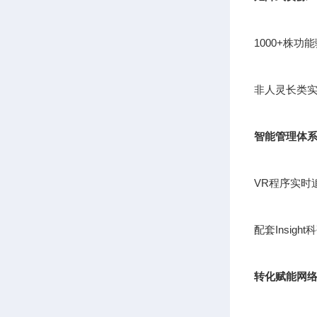
1000+株
非人灵长类实
智能管理体
VR程序实时
配套Insig
转化赋能网