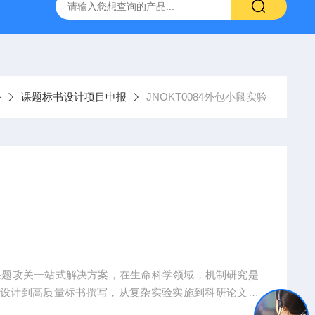
人源肿瘤组织异种移植（PDX）小鼠模型
流式实验外包
务
课题标书设计项目申报
JNOKT0084外包小鼠实验
课题攻关一站式解决方案，在生命科学领域，机制研究是
题设计到高质量标书撰写，从复杂实验实施到科研论文转
术实现困难、成果转化乏力。吉奥蓝图（JENNIO-LA