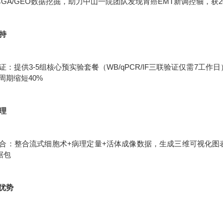
CGA/GEO数据挖掘，助力中山一院团队发现胃癌EMT新调控轴，获2
支持
：提供3-5组核心预实验套餐（WB/qPCR/IF三联验证仅需7工作
周期缩短40%
处理
合：整合流式细胞术+病理定量+活体成像数据，生成三维可视化图表统
据包
优势