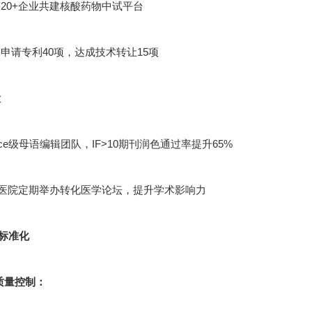
20+企业共建核酸药物中试平台
申请专利40项，达成技术转让15项
设
cience级母语编辑团队，IF>10期刊润色通过率提升65%
甲医院定期举办转化医学论坛，提升学术影响力
标准化
节质量控制：