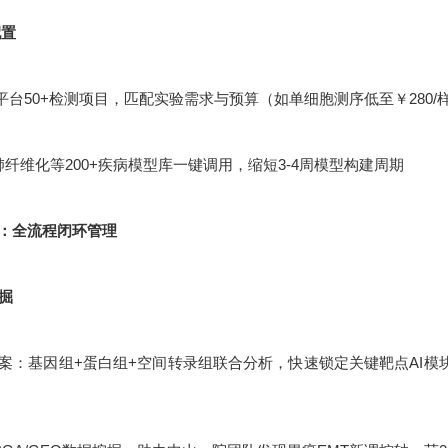
配置
平台50+检测项目，匹配实验需求与预算（如单细胞测序低至￥280/
肺纤维化等200+疾病模型库一键调用，缩短3-4周模型构建周期
：全流程闭环管理
挖掘
：基因组+蛋白组+空间转录组联合分析，快速锁定关键靶点AI模块化设计：