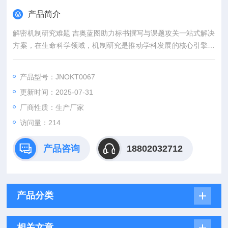
产品简介
解密机制研究难题 吉奥蓝图助力标书撰写与课题攻关一站式解决
方案，在生命科学领域，机制研究是推动学科发展的核心引擎。
然而，从创新课题设计到高质量标书撰写，从复杂实验实施到科
研论文转化，研究者常面临三大难题：创新方向模糊、技术实现
产品型号：JNOKT0067
困难、成果转化乏力。吉奥蓝图（JENNIO-LAB）依托全链式科
更新时间：2025-07-31
研平台与十年深耕经验，推出"机制研究课题全周期赋能计划"，
为科研工作者提供从理论创新到数据落地的完整解决方案。
厂商性质：生产厂家
访问量：214
产品咨询
18802032712
产品分类
相关文章