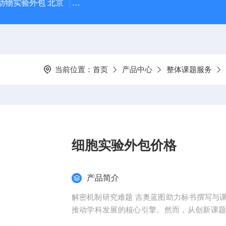
动物实验外包 北京
人源肿瘤细胞异种移植（CDX）小鼠模型
当前位置：
首页
产品中心
整体课题服务
细胞实验外包价格
产品简介
解密机制研究难题 吉奥蓝图助力标书撰写与
推动学科发展的核心引擎。然而，从创新课
化，研究者常面临三大难题：创新方向模糊、技