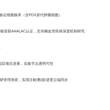
功能验证细胞株库（含PDX原代肿瘤细胞）
验室获AAALAC认证，支持脑血管疾病深度机制研究
系
追踪项目进展，实验节点透明可控
ht科研管理系统，实现文献/数据/进度云端同步
络