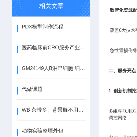
相关文章
数智化资源
PDX模型制作流程
覆盖6大技术
医药临床前CRO服务产业是新兴的产业
急性肾损伤/
GM24149人B淋巴细胞 细胞类型 组织来源 注意事项
二、服务亮点
代做课题
1. 创新机制
WB 杂带多、背景脏不用愁，吉奥蓝图来搞定
多组学联用方案
调控网络
动物实验整理外包