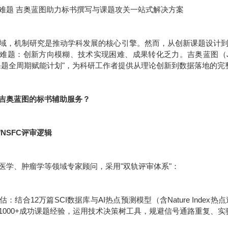
难题 吉奥蓝图助力标书撰写与课题攻关一站式解决方案
域，机制研究是推动学科发展的核心引擎。然而，从创新课题设计
难题：创新方向模糊、技术实现困难、成果转化乏力。吉奥蓝图（JE
课题全周期赋能计划"，为科研工作者提供从理论创新到数据落地的完
吉奥蓝图的标书辅助服务？
/NSFC评审逻辑
医学、肿瘤学等领域专家顾问，采用"双轨评审体系"：
：结合12万篇SCI数据库与AI热点预测模型（含Nature Inde
1000+成功课题经验，运用技术决策树工具，规避信号通路重复、