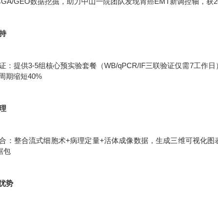
CGA/GEO数据挖掘，助力中山一院团队发现胃癌EMT新调控轴，获2
支持
：提供3-5组核心预实验套餐（WB/qPCR/IF三联验证仅需7工作
周期缩短40%
处理
合：整合流式细胞术+病理定量+活体成像数据，生成三维可视化图表统
据包
优势