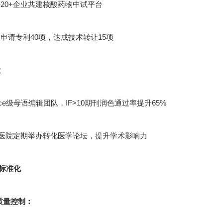
20+企业共建核酸药物中试平台
申请专利40项，达成技术转让15项
设
cience级母语编辑团队，IF>10期刊润色通过率提升65%
甲医院定期举办转化医学论坛，提升学术影响力
标准化
节质量控制：