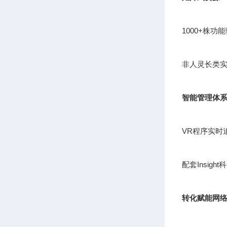
1000+株
非人灵长类实
智能管理体
VR程序实时
配套Insig
转化赋能网