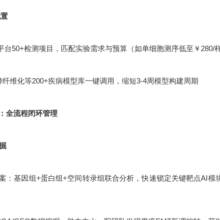
配置
平台50+检测项目，匹配实验需求与预算（如单细胞测序低至￥280/
肺纤维化等200+疾病模型库一键调用，缩短3-4周模型构建周期
：全流程闭环管理
挖掘
：基因组+蛋白组+空间转录组联合分析，快速锁定关键靶点AI模块化设计：