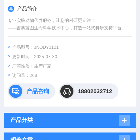
产品简介
专业实验动物代养服务，让您的科研更专注！
——吉奥蓝图生命科学技术中心，打造一站式科研支持平台
为什么选择实验动物代养？
您是否因课题繁重而无暇顾及动物繁育管理？
产品型号：JNODY0101
是否担心实验动物的标准化饲养影响数据准确性？
更新时间：2025-07-30
或因特殊模型（如SPF级、基因编辑动物）的养护难题而困扰？
选择代养服务，让我们解决一切后顾之忧，助您专注核心研究！
厂商性质：生产厂家
访问量：268
产品咨询
18802032712
产品分类
相关文章